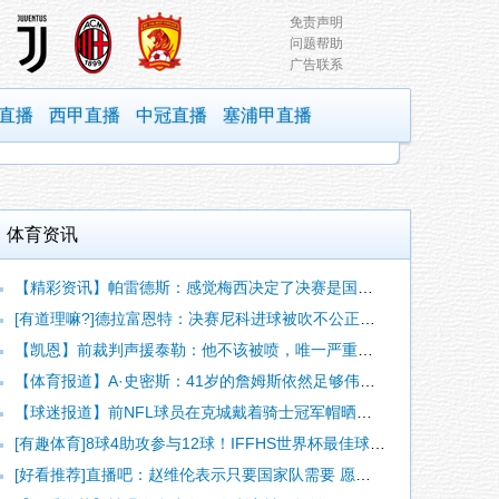
免责声明
问题帮助
广告联系
直播
西甲直播
中冠直播
塞浦甲直播
体育资讯
【精彩资讯】帕雷德斯：感觉梅西决定了决赛是国家队最后一战，我
[有道理嘛?]德拉富恩特：决赛尼科进球被吹不公正，本来可以有
【凯恩】前裁判声援泰勒：他不该被喷，唯一严重漏判就是罗梅罗拉
【体育报道】A·史密斯：41岁的詹姆斯依然足够伟大 能影响一
【球迷报道】前NFL球员在克城戴着骑士冠军帽晒照：我什么都不
[有趣体育]8球4助攻参与12球！IFFHS世界杯最佳球员：
[好看推荐]直播吧：赵维伦表示只要国家队需要 愿意无条件响应