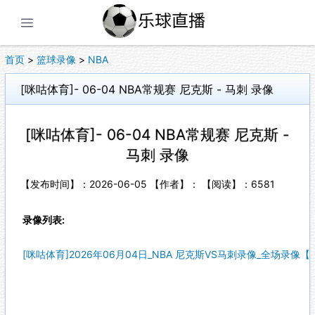
展开菜单
首页
>
篮球录像
>
NBA
[咪咕体育]- 06-04 NBA常规赛 尼克斯 - 马刺 录像
[咪咕体育]- 06-04 NBA常规赛 尼克斯 -
马刺 录像
【发布时间】：2026-06-05 【作者】： 【阅读】：
6581
录像列表:
[咪咕体育]2026年06月04日_NBA 尼克斯VS马刺录像_全场录像