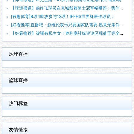
【球迷报道】前NFL球员在克城戴着骑士冠军帽晒照：我什么都不
[有趣体育]8球4助攻参与12球！IFFHS世界杯最佳球员：
[好看推荐]直播吧：赵维伦表示只要国家队需要 愿意无条件响应
【好看推荐】被曝有私生女！奥利塞社媒评论区现处于完全关闭状态
足球直播
篮球直播
热门标签
友情链接