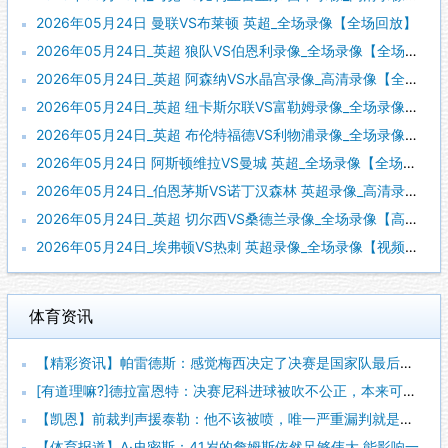
2026年05月24日 曼联VS布莱顿 英超_全场录像【全场回放】
2026年05月24日_英超 狼队VS伯恩利录像_全场录像【全场回放】
2026年05月24日_英超 阿森纳VS水晶宫录像_高清录像【全场回放】
2026年05月24日_英超 纽卡斯尔联VS富勒姆录像_全场录像【视频集锦】
2026年05月24日_英超 布伦特福德VS利物浦录像_全场录像【全场回放】
2026年05月24日 阿斯顿维拉VS曼城 英超_全场录像【全场回放】
2026年05月24日_伯恩茅斯VS诺丁汉森林 英超录像_高清录像【全场回放】
2026年05月24日_英超 切尔西VS桑德兰录像_全场录像【高清回放】
2026年05月24日_埃弗顿VS热刺 英超录像_全场录像【视频集锦】
体育资讯
【精彩资讯】帕雷德斯：感觉梅西决定了决赛是国家队最后一战，我
[有道理嘛?]德拉富恩特：决赛尼科进球被吹不公正，本来可以有
【凯恩】前裁判声援泰勒：他不该被喷，唯一严重漏判就是罗梅罗拉
【体育报道】A·史密斯：41岁的詹姆斯依然足够伟大 能影响一