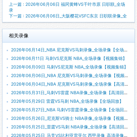
上一篇 : 2026年06月06日 福冈黄蜂VS千叶市原 日职联_全场
录
下一篇 : 2026年06月06日_大阪樱花VSFC东京 日职联录像_全
相关录像
2026年06月14日_NBA 尼克斯VS马刺录像_全场录像【全场回放】
2026年06月11日 马刺VS尼克斯 NBA_全场录像【视频集锦】
2026年06月09日 马刺VS尼克斯 NBA_全场录像【视频集锦】
2026年06月06日_NBA 尼克斯VS马刺录像_全场录像【视频集锦】
2026年06月04日_NBA 尼克斯VS马刺录像_全场录像【高清回放】
2026年05月31日_马刺VS雷霆 NBA录像_全场录像【高清回放】
2026年05月29日 雷霆VS马刺 NBA_全场录像【全场回放】
2026年05月27日_NBA 马刺VS雷霆录像_全场录像【全场回放】
2026年05月26日_尼克斯VS骑士 NBA录像_全场录像【视频集锦】
2026年05月25日_雷霆VS马刺 NBA录像_全场录像【高清回放】
2026年05月25日_马竞VS比利亚雷亚尔 西甲录像_高清录像【全场回放】