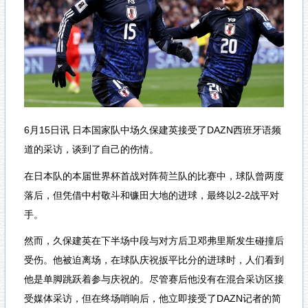
6月15日讯
日本国家队中场久保建英接受了
DAZN
西班牙语频
道的采访，谈到了自己的伤情。
在日本队的本届世界杯首战对阵荷兰队的比赛中，球队曾两度
落后，但凭借中村敬斗和镰田大地的进球，最终以
2-2
战平对
手。
然而，久保建英在下半场中段与对方后卫邓弗里斯发生碰撞后
受伤。他被迫离场，在球队庆祝扳平比分的进球时，人们看到
他是单脚跳跃着参与庆祝的。尽管赛后他没有在混合采访区接
受媒体采访，但在终场哨响后，他立即接受了
DAZN
记者的简