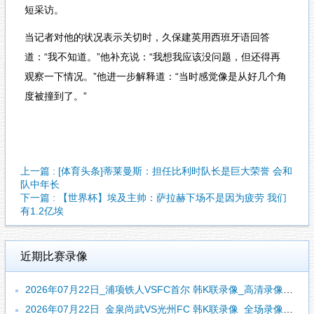
短采访。
当记者对他的状况表示关切时，久保建英用西班牙语回答
道：“我不知道。”他补充说：“我想我应该没问题，但还得再
观察一下情况。”他进一步解释道：“当时感觉像是从好几个角
度被撞到了。”
上一篇 : [体育头条]蒂莱曼斯：担任比利时队长是巨大荣誉 会和
队中年长
下一篇 : 【世界杯】埃及主帅：萨拉赫下场不是因为疲劳 我们
有1.2亿埃
近期比赛录像
2026年07月22日_浦项铁人VSFC首尔 韩K联录像_高清录像【全场回放】
2026年07月22日_金泉尚武VS光州FC 韩K联录像_全场录像【视频集锦】