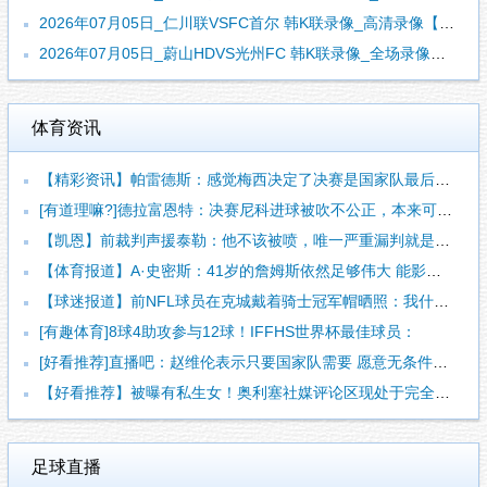
2026年07月05日_仁川联VSFC首尔 韩K联录像_高清录像【全场回放】
2026年07月05日_蔚山HDVS光州FC 韩K联录像_全场录像【高清回放】
体育资讯
【精彩资讯】帕雷德斯：感觉梅西决定了决赛是国家队最后一战，我
[有道理嘛?]德拉富恩特：决赛尼科进球被吹不公正，本来可以有
【凯恩】前裁判声援泰勒：他不该被喷，唯一严重漏判就是罗梅罗拉
【体育报道】A·史密斯：41岁的詹姆斯依然足够伟大 能影响一
【球迷报道】前NFL球员在克城戴着骑士冠军帽晒照：我什么都不
[有趣体育]8球4助攻参与12球！IFFHS世界杯最佳球员：
[好看推荐]直播吧：赵维伦表示只要国家队需要 愿意无条件响应
【好看推荐】被曝有私生女！奥利塞社媒评论区现处于完全关闭状态
足球直播