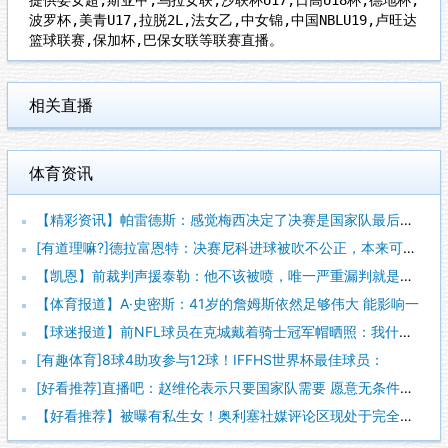
波罗杯,美青U17,拉脱2L,法女乙,中女锦,中国NBLU19,卢旺达
篮球联赛,保加杯,巴保女联等联赛直播。
相关直播
体育资讯
【精彩资讯】帕雷德斯：感觉梅西决定了决赛是国家队最后一战，我
[有道理嘛?]德拉富恩特：决赛尼科进球被吹不公正，本来可以有
【凯恩】前裁判声援泰勒：他不该被喷，唯一严重漏判就是罗梅罗拉
【体育报道】A·史密斯：41岁的詹姆斯依然足够伟大 能影响一
【球迷报道】前NFL球员在克城戴着骑士冠军帽晒照：我什么都不
[有趣体育]8球4助攻参与12球！IFFHS世界杯最佳球员：
[好看推荐]直播吧：赵维伦表示只要国家队需要 愿意无条件响应
【好看推荐】被曝有私生女！奥利塞社媒评论区现处于完全关闭状态