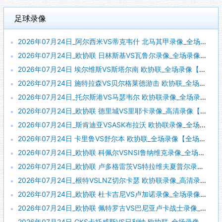
足球录像
2026年07月24日_阿尔西米VS蒂克韦什 北马其甲录像_全场录像【视频集锦】
2026年07月24日_欧协联 日林斯基VS瓦鲁尔录像_全场录像【高清回放】
2026年07月24日 埃尔维斯VS斯塔尔南 欧协联_全场录像【全场回放】
2026年07月24日 施特拉森VS贝尔格莱德游击 欧协联_全场录像【全场回放】
2026年07月24日_托尔斯港VS马瑟韦尔 欧协联录像_全场录像【视频集锦】
2026年07月24日_欧协联 德里城VS里耶卡录像_高清录像【全场回放】
2026年07月24日_斯肯迪亚VSASK布拉沃 欧协联录像_全场录像【视频集锦】
2026年07月24日 卡里鲁VS舒尔本 欧协联_全场录像【全场回放】
2026年07月24日_欧协联 科佩尔VSNSI鲁纳维克录像_全场录像【全场回放】
2026年07月24日_欧协联 卢多格雷茨VS特拉维夫夏普尔录像_全场录像【高清回放】
2026年07月24日_根特VSLNZ切尔卡瑟 欧协联录像_高清录像【全场回放】
2026年07月24日_欧协联 杜卡吉尼VS卢加诺录像_全场录像【视频集锦】
2026年07月24日_欧协联 佩特罗古VS巴尼亚卢卡战士录像_全场录像【全场回放】
2026年07月24日 GKS卡托威斯VS日利纳 欧协联_全场录像【全场回放】