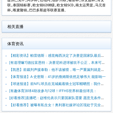
联,泰国锦标赛,欧女锦U20B级,欧女锦SCD,南太运男篮,马元首
杯,喀麦隆锦,巴巴多斯超等联赛直播。
相关直播
体育资讯
【精彩资讯】帕雷德斯：感觉梅西决定了决赛是国家队最后一战，我
[有道理嘛?]德拉富恩特：决赛尼科进球被吹不公正，本来可以有
【凯恩】前裁判声援泰勒：他不该被喷，唯一严重漏判就是罗梅罗拉
【体育报道】A·史密斯：41岁的詹姆斯依然足够伟大 能影响一
【球迷报道】前NFL球员在克城戴着骑士冠军帽晒照：我什么都不
[有趣体育]8球4助攻参与12球！IFFHS世界杯最佳球员：
[好看推荐]直播吧：赵维伦表示只要国家队需要 愿意无条件响应
【好看推荐】被曝有私生女！奥利塞社媒评论区现处于完全关闭状态