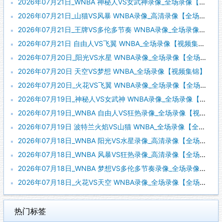
2026年07月21日_WNBA 神秘人VS女武神录像_全场录像【全场回放】
2026年07月21日_山猫VS风暴 WNBA录像_高清录像【全场回放】
2026年07月21日_王牌VS多伦多节奏 WNBA录像_全场录像【视频集锦】
2026年07月21日 自由人VS飞翼 WNBA_全场录像【视频集锦】
2026年07月20日_阳光VS水星 WNBA录像_全场录像【全场回放】
2026年07月20日 天空VS梦想 WNBA_全场录像【视频集锦】
2026年07月20日_火花VS飞翼 WNBA录像_全场录像【全场回放】
2026年07月19日_神秘人VS女武神 WNBA录像_全场录像【全场回放】
2026年07月19日_WNBA 自由人VS狂热录像_全场录像【视频集锦】
2026年07月19日 波特兰火焰VS山猫 WNBA_全场录像【全场回放】
2026年07月18日_WNBA 阳光VS水星录像_高清录像【全场回放】
2026年07月18日_WNBA 风暴VS狂热录像_高清录像【全场回放】
2026年07月18日_WNBA 梦想VS多伦多节奏录像_全场录像【视频集锦】
2026年07月18日_火花VS天空 WNBA录像_全场录像【全场回放】
热门标签