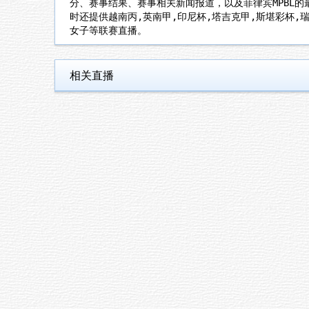
分、赛事结果、赛事相关新闻报道，以及菲律宾MPBL
时还提供越南丙,英南甲,印尼杯,塔吉克甲,斯堪彩杯,瑞士
女子等联赛直播。
相关直播