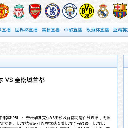
A直播
世界杯直播
英超直播
中超直播
欧冠杯直播
亚精英
 VS 奎松城首都
分，菲律宾MPBL : 奎松胡斯克尔VS奎松城首都高清在线直播，无插
实时更新。比赛结束后可以在本站查看比赛全程录像、比赛比