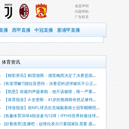
免责声明
问题帮助
广告联系
直播
西甲直播
中冠直播
塞浦甲直播
体育资讯
【精彩资讯】帕雷德斯：感觉梅西决定了决赛是国家队最后一战，我
[有道理嘛?]德拉富恩特：决赛尼科进球被吹不公正，本来可以有
【凯恩】前裁判声援泰勒：他不该被喷，唯一严重漏判就是罗梅罗拉
【体育报道】A·史密斯：41岁的詹姆斯依然足够伟大 能影响一
【球迷报道】前NFL球员在克城戴着骑士冠军帽晒照：我什么都不
[有趣体育]8球4助攻参与12球！IFFHS世界杯最佳球员：
[好看推荐]直播吧：赵维伦表示只要国家队需要 愿意无条件响应