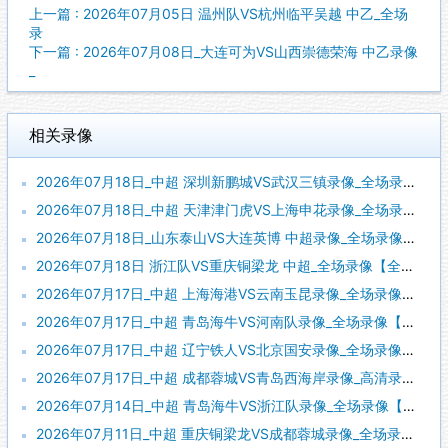
上一篇 : 2026年07月05日 温州队VS杭州临平吴越 中乙_全场
录
下一篇 : 2026年07月08日_大连可为VS山西崇德荣海 中乙录像
_
相关录像
2026年07月18日_中超 深圳新鹏城VS武汉三镇录像_全场录像【高清回放】
2026年07月18日_中超 天津津门虎VS上海申花录像_全场录像【高清回放】
2026年07月18日_山东泰山VS大连英博 中超录像_全场录像【全场回放】
2026年07月18日 浙江队VS重庆铜梁龙 中超_全场录像【全场回放】
2026年07月17日_中超 上海海港VS云南玉昆录像_全场录像【全场回放】
2026年07月17日_中超 青岛海牛VS河南队录像_全场录像【全场回放】
2026年07月17日_中超 辽宁铁人VS北京国安录像_全场录像【视频集锦】
2026年07月17日_中超 成都蓉城VS青岛西海岸录像_高清录像【全场回放】
2026年07月14日_中超 青岛海牛VS浙江队录像_全场录像【全场回放】
2026年07月11日_中超 重庆铜梁龙VS成都蓉城录像_全场录像【全场回放】