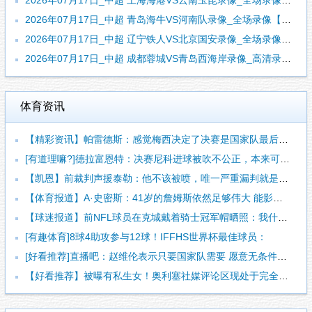
2026年07月17日_中超 上海海港VS云南玉昆录像_全场录像【全场回放】
2026年07月17日_中超 青岛海牛VS河南队录像_全场录像【全场回放】
2026年07月17日_中超 辽宁铁人VS北京国安录像_全场录像【视频集锦】
2026年07月17日_中超 成都蓉城VS青岛西海岸录像_高清录像【全场回放】
体育资讯
【精彩资讯】帕雷德斯：感觉梅西决定了决赛是国家队最后一战，我
[有道理嘛?]德拉富恩特：决赛尼科进球被吹不公正，本来可以有
【凯恩】前裁判声援泰勒：他不该被喷，唯一严重漏判就是罗梅罗拉
【体育报道】A·史密斯：41岁的詹姆斯依然足够伟大 能影响一
【球迷报道】前NFL球员在克城戴着骑士冠军帽晒照：我什么都不
[有趣体育]8球4助攻参与12球！IFFHS世界杯最佳球员：
[好看推荐]直播吧：赵维伦表示只要国家队需要 愿意无条件响应
【好看推荐】被曝有私生女！奥利塞社媒评论区现处于完全关闭状态