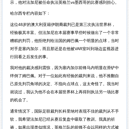
示，他对法加尼被任命执法英格兰vs墨西哥的比赛感到担心。
哈尔西专栏内容如下：
这位48岁的澳大利亚籍伊朗裔裁判已是第三次执法世界杯，
经验极其丰富。但法加尼在本届赛事早些时候做出了一个非常
糟糕的判罚，他拒绝判给法国的姆巴佩一个明显的点球，当时
对手是塞内加尔，而且那还是在他被VAR室叫到场边监视器进
行回看之后发生的事。
我对他的裁决感到震惊，因为塞内加尔前锋马内明显在滑铲中
绊倒了姆巴佩。对于一位如此有经验的裁判来说，他不推翻自
己原先判罚角球的决定、不指向点球点，这太奇怪了。我当时
就说过，我认为他不会在本届世界杯上再得到执法另一场比赛
的机会了。
通常情况下，国际足联裁判长科里纳对表现不佳的裁判从不手
软，我希望法加尼已经从赛后复盘中吸取了教训。我真的祈
祷，如果出现类似情况，英格兰队的前锋不会以同样的方式被