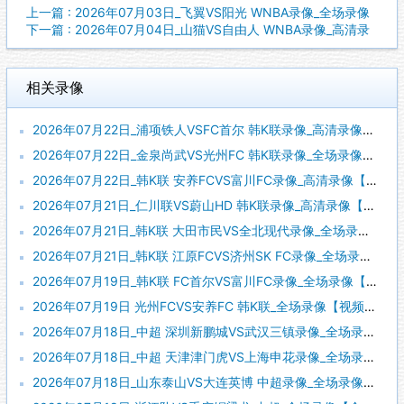
上一篇 : 2026年07月03日_飞翼VS阳光 WNBA录像_全场录像
下一篇 : 2026年07月04日_山猫VS自由人 WNBA录像_高清录
相关录像
2026年07月22日_浦项铁人VSFC首尔 韩K联录像_高清录像【全场回放】
2026年07月22日_金泉尚武VS光州FC 韩K联录像_全场录像【视频集锦】
2026年07月22日_韩K联 安养FCVS富川FC录像_高清录像【全场回放】
2026年07月21日_仁川联VS蔚山HD 韩K联录像_高清录像【全场回放】
2026年07月21日_韩K联 大田市民VS全北现代录像_全场录像【高清回放】
2026年07月21日_韩K联 江原FCVS济州SK FC录像_全场录像【全场回放】
2026年07月19日_韩K联 FC首尔VS富川FC录像_全场录像【视频集锦】
2026年07月19日 光州FCVS安养FC 韩K联_全场录像【视频集锦】
2026年07月18日_中超 深圳新鹏城VS武汉三镇录像_全场录像【高清回放】
2026年07月18日_中超 天津津门虎VS上海申花录像_全场录像【高清回放】
2026年07月18日_山东泰山VS大连英博 中超录像_全场录像【全场回放】