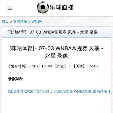
展开菜单
首页
>
篮球录像
>
WNBA
[咪咕体育]- 07-03 WNBA常规赛 风暴 - 水星 录像
[咪咕体育]- 07-03 WNBA常规赛 风暴 -
水星 录像
【发布时间】：2026-07-04 【作者】： 【阅读】：
5266
录像列表:
[咪咕体育]2026年07月03日_风暴VS水星 WNBA录像_高清录像