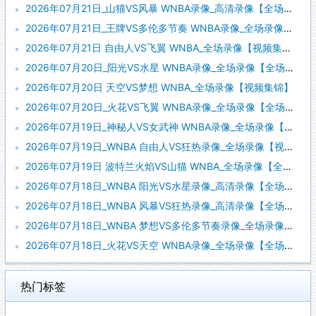
2026年07月21日_山猫VS风暴 WNBA录像_高清录像【全场回放】
2026年07月21日_王牌VS多伦多节奏 WNBA录像_全场录像【视频集锦】
2026年07月21日 自由人VS飞翼 WNBA_全场录像【视频集锦】
2026年07月20日_阳光VS水星 WNBA录像_全场录像【全场回放】
2026年07月20日 天空VS梦想 WNBA_全场录像【视频集锦】
2026年07月20日_火花VS飞翼 WNBA录像_全场录像【全场回放】
2026年07月19日_神秘人VS女武神 WNBA录像_全场录像【全场回放】
2026年07月19日_WNBA 自由人VS狂热录像_全场录像【视频集锦】
2026年07月19日 波特兰火焰VS山猫 WNBA_全场录像【全场回放】
2026年07月18日_WNBA 阳光VS水星录像_高清录像【全场回放】
2026年07月18日_WNBA 风暴VS狂热录像_高清录像【全场回放】
2026年07月18日_WNBA 梦想VS多伦多节奏录像_全场录像【视频集锦】
2026年07月18日_火花VS天空 WNBA录像_全场录像【全场回放】
热门标签