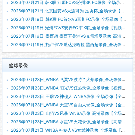
2026年07月21日_韩K联 江原FCVS济州SK FC录像_全场录像【全场回放】
2026年07月21日 北京国安VS大连可为 足协杯_全场录像【全场回放】
2026年07月19日_韩K联 FC首尔VS富川FC录像_全场录像【视频集锦】
2026年07月19日 光州FCVS安养FC 韩K联_全场录像【视频集锦】
2026年07月19日_墨西超 墨西哥美洲VS克雷塔罗录像_高清录像【全场回放】
2026年07月19日_托卢卡VS瓜达拉哈拉 墨西超录像_全场录像【视频集锦】
篮球录像
2026年07月23日_WNBA 飞翼VS波特兰火焰录像_全场录像【视频集锦】
2026年07月23日_WNBA 阳光VS狂热录像_全场录像【视频集锦】
2026年07月23日_王牌VS神秘人 WNBA录像_全场录像【全场回放】
2026年07月23日_WNBA 天空VS自由人录像_全场录像【全场回放】
2026年07月23日_山猫VS风暴 WNBA录像_高清录像【全场回放】
2026年07月23日_WNBA 水星VS火花录像_全场录像【高清回放】
2026年07月21日_WNBA 神秘人VS女武神录像_全场录像【全场回放】