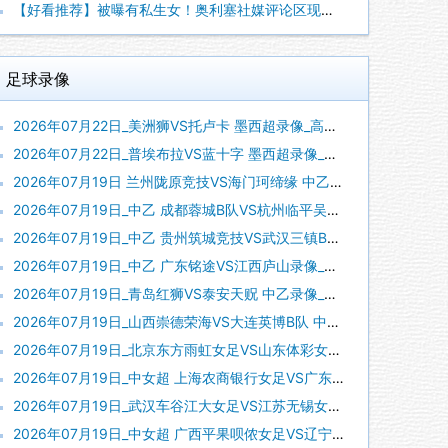
【好看推荐】被曝有私生女！奥利塞社媒评论区现处于完全关闭状态
足球录像
2026年07月22日_美洲狮VS托卢卡 墨西超录像_高清录像【全场回放】
2026年07月22日_普埃布拉VS蓝十字 墨西超录像_全场录像【高清回放】
2026年07月19日 兰州陇原竞技VS海门珂缔缘 中乙_全场录像【全场回放】
2026年07月19日_中乙 成都蓉城B队VS杭州临平吴越录像_全场录像【高清回放】
2026年07月19日_中乙 贵州筑城竞技VS武汉三镇B队录像_全场录像【全场回放】
2026年07月19日_中乙 广东铭途VS江西庐山录像_全场录像【高清回放】
2026年07月19日_青岛红狮VS泰安天贶 中乙录像_高清录像【全场回放】
2026年07月19日_山西崇德荣海VS大连英博B队 中乙录像_全场录像【视频集锦】
2026年07月19日_北京东方雨虹女足VS山东体彩女足 中女超录像_高清录像【全场回放】
2026年07月19日_中女超 上海农商银行女足VS广东省女足录像_全场录像【高清回放】
2026年07月19日_武汉车谷江大女足VS江苏无锡女足 中女超录像_全场录像【全场回放】
2026年07月19日_中女超 广西平果呗侬女足VS辽宁沈北禾丰女足录像_全场录像【高清回放】