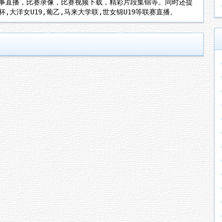
赛事直播，比赛录像，比赛视频下载，精彩片段集锦等。同时还提
杯,大洋女U19,葡乙,马来大学联,世女锦U19等联赛直播。