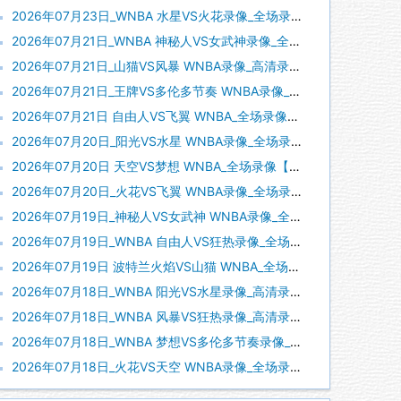
2026年07月23日_WNBA 水星VS火花录像_全场录像【高清回放】
2026年07月21日_WNBA 神秘人VS女武神录像_全场录像【全场回放】
2026年07月21日_山猫VS风暴 WNBA录像_高清录像【全场回放】
2026年07月21日_王牌VS多伦多节奏 WNBA录像_全场录像【视频集锦】
2026年07月21日 自由人VS飞翼 WNBA_全场录像【视频集锦】
2026年07月20日_阳光VS水星 WNBA录像_全场录像【全场回放】
2026年07月20日 天空VS梦想 WNBA_全场录像【视频集锦】
2026年07月20日_火花VS飞翼 WNBA录像_全场录像【全场回放】
2026年07月19日_神秘人VS女武神 WNBA录像_全场录像【全场回放】
2026年07月19日_WNBA 自由人VS狂热录像_全场录像【视频集锦】
2026年07月19日 波特兰火焰VS山猫 WNBA_全场录像【全场回放】
2026年07月18日_WNBA 阳光VS水星录像_高清录像【全场回放】
2026年07月18日_WNBA 风暴VS狂热录像_高清录像【全场回放】
2026年07月18日_WNBA 梦想VS多伦多节奏录像_全场录像【视频集锦】
2026年07月18日_火花VS天空 WNBA录像_全场录像【全场回放】