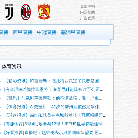
免责声明
问题帮助
广告联系
直播
西甲直播
中冠直播
塞浦甲直播
体育资讯
【精彩资讯】帕雷德斯：感觉梅西决定了决赛是国家队最后一战，我
[有道理嘛?]德拉富恩特：决赛尼科进球被吹不公正，本来可以有
【凯恩】前裁判声援泰勒：他不该被喷，唯一严重漏判就是罗梅罗拉
【体育报道】A·史密斯：41岁的詹姆斯依然足够伟大 能影响一
【球迷报道】前NFL球员在克城戴着骑士冠军帽晒照：我什么都不
[有趣体育]8球4助攻参与12球！IFFHS世界杯最佳球员：
[好看推荐]直播吧：赵维伦表示只要国家队需要 愿意无条件响应