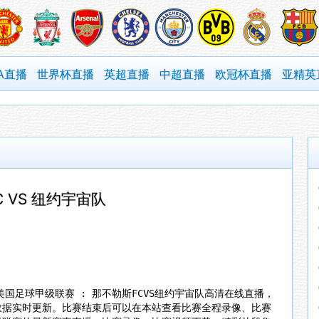
A直播
世界杯直播
英超直播
中超直播
欧冠杯直播
亚精英
 VS 纽约宇宙队
分，美国足球甲级联赛 : 那不勒斯FCVS纽约宇宙队高清在线直播，
数据实时更新。比赛结束后可以在本站查看比赛全程录像、比赛