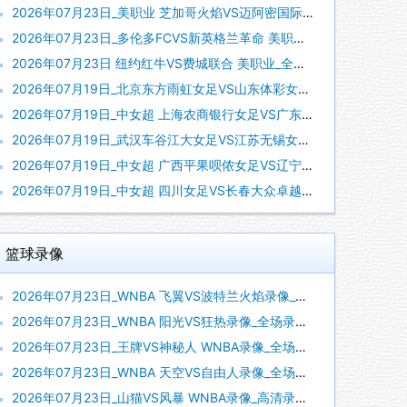
2026年07月23日_美职业 芝加哥火焰VS迈阿密国际录像_高清录像【全场回放】
2026年07月23日_多伦多FCVS新英格兰革命 美职业录像_全场录像【视频集锦】
2026年07月23日 纽约红牛VS费城联合 美职业_全场录像【全场回放】
2026年07月19日_北京东方雨虹女足VS山东体彩女足 中女超录像_高清录像【全场回放】
2026年07月19日_中女超 上海农商银行女足VS广东省女足录像_全场录像【高清回放】
2026年07月19日_武汉车谷江大女足VS江苏无锡女足 中女超录像_全场录像【全场回放】
2026年07月19日_中女超 广西平果呗侬女足VS辽宁沈北禾丰女足录像_全场录像【高清回放】
2026年07月19日_中女超 四川女足VS长春大众卓越女足录像_全场录像【视频集锦】
篮球录像
2026年07月23日_WNBA 飞翼VS波特兰火焰录像_全场录像【视频集锦】
2026年07月23日_WNBA 阳光VS狂热录像_全场录像【视频集锦】
2026年07月23日_王牌VS神秘人 WNBA录像_全场录像【全场回放】
2026年07月23日_WNBA 天空VS自由人录像_全场录像【全场回放】
2026年07月23日_山猫VS风暴 WNBA录像_高清录像【全场回放】