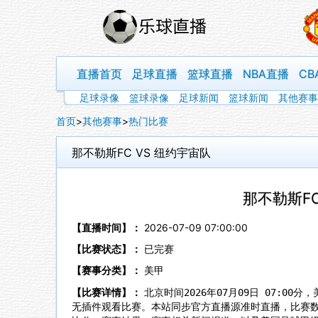
直播首页
足球直播
篮球直播
NBA直播
CB
足球录像
篮球录像
足球新闻
篮球新闻
其他赛事
首页
>
其他赛事
>
热门比赛
那不勒斯FC VS 纽约宇宙队
那不勒斯FC
【直播时间】：
2026-07-09 07:00:00
【比赛状态】：
已完赛
【赛事分类】：
美甲
【比赛详情】：
北京时间2026年07月09日 07:00
无插件观看比赛。本站同步官方直播源准时直播，比赛