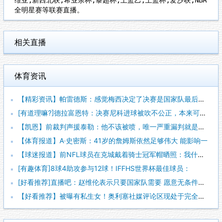
全明星赛等联赛直播。
相关直播
体育资讯
【精彩资讯】帕雷德斯：感觉梅西决定了决赛是国家队最后一战，我
[有道理嘛?]德拉富恩特：决赛尼科进球被吹不公正，本来可以有
【凯恩】前裁判声援泰勒：他不该被喷，唯一严重漏判就是罗梅罗拉
【体育报道】A·史密斯：41岁的詹姆斯依然足够伟大 能影响一
【球迷报道】前NFL球员在克城戴着骑士冠军帽晒照：我什么都不
[有趣体育]8球4助攻参与12球！IFFHS世界杯最佳球员：
[好看推荐]直播吧：赵维伦表示只要国家队需要 愿意无条件响应
【好看推荐】被曝有私生女！奥利塞社媒评论区现处于完全关闭状态