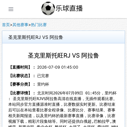
展开菜单
首页
>
其他赛事
>
热门比赛
圣克里斯托旺RJ VS 阿拉鲁
圣克里斯托旺RJ VS 阿拉鲁
【直播时间】：
2026-07-09 01:45:00
【比赛状态】：
已完赛
【赛事分类】：
里约杯
【比赛详情】：
北京时间2026年07月09日 01:45分，里约杯
: 圣克里斯托旺RJVS阿拉鲁高清在线直播，无插件观看比赛。
本站同步官方直播源准时直播，比赛数据实时更新。比赛结束
后可以在本站查看比赛全程录像、比赛比分、赛事结果、赛事
相关新闻报道，以及里约杯的最新赛事直播，比赛录像，比赛
视频下载，精彩片段集锦等。同时还提供白俄超,巴帕拉甲,澳
维亚,新西北联,希业余杯,黎超杯,土篮乙,土篮杯,爱沙联,NBA