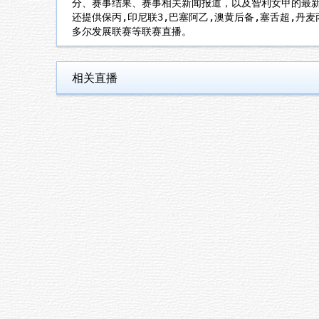
分、赛事结果、赛事相关新闻报道，以及智利女甲的最
还提供保丙,印尼联3,巴塞阿乙,澳黄后备,塞舌超,丹麦
多尔发展联赛等联赛直播。
相关直播