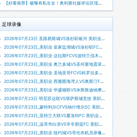
【好看推荐】被曝有私生女！奥利塞社媒评论区现处于完全关闭状态
足球录像
2026年07月23日 圣路易斯城VS洛杉矶银河 美职业_全场录像【视频集锦】
2026年07月23日_美职业 皇家盐湖城VS洛杉矶FC录像_高清录像【全场回放】
2026年07月23日_美职业 达拉斯FCVS波特兰伐木工录像_全场录像【全场回放】
2026年07月23日_美职业 奥兰多城VS圣何塞地震录像_全场录像【高清回放】
2026年07月23日_美职业 圣地亚哥FCVS科罗拉多急流录像_全场录像【视频集锦】
2026年07月23日_美职业 西雅图海湾人VS奥斯汀FC录像_高清录像【全场回放】
2026年07月23日_美职业 华盛顿联VS休斯敦迪纳摩录像_全场录像【高清回放】
2026年07月23日 明尼苏达联VS堪萨斯城竞技 美职业_全场录像【全场回放】
2026年07月23日_蒙特利尔CFVS纳什维尔SC 美职业录像_高清录像【全场回放】
2026年07月23日_亚特兰大联VS夏洛特FC 美职业录像_全场录像【全场回放】
2026年07月23日_温哥华白浪VS辛辛那提FC 美职业录像_高清录像【全场回放】
2026年07月23日_美职业 纽约城VS哥伦布机员录像_全场录像【视频集锦】