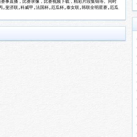
新赛事直播，比赛录像，比赛视频下载，精彩片段集锦等。同时
丙,斐济联,科威甲,法国杯,厄瓜杯,泰女联,韩联全明星赛,厄瓜