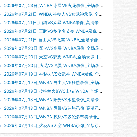
2026年07月23日_WNBA 水星VS火花录像_全场录像【高清回放】
2026年07月21日_WNBA 神秘人VS女武神录像_全场录像【全场回放】
2026年07月21日_山猫VS风暴 WNBA录像_高清录像【全场回放】
2026年07月21日_王牌VS多伦多节奏 WNBA录像_全场录像【视频集锦】
2026年07月21日 自由人VS飞翼 WNBA_全场录像【视频集锦】
2026年07月20日_阳光VS水星 WNBA录像_全场录像【全场回放】
2026年07月20日 天空VS梦想 WNBA_全场录像【视频集锦】
2026年07月20日_火花VS飞翼 WNBA录像_全场录像【全场回放】
2026年07月19日_神秘人VS女武神 WNBA录像_全场录像【全场回放】
2026年07月19日_WNBA 自由人VS狂热录像_全场录像【视频集锦】
2026年07月19日 波特兰火焰VS山猫 WNBA_全场录像【全场回放】
2026年07月18日_WNBA 阳光VS水星录像_高清录像【全场回放】
2026年07月18日_WNBA 风暴VS狂热录像_高清录像【全场回放】
2026年07月18日_WNBA 梦想VS多伦多节奏录像_全场录像【视频集锦】
2026年07月18日_火花VS天空 WNBA录像_全场录像【全场回放】