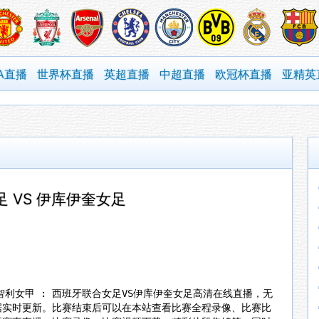
A直播
世界杯直播
英超直播
中超直播
欧冠杯直播
亚精英
 VS 伊库伊奎女足
0分，智利女甲 : 西班牙联合女足VS伊库伊奎女足高清在线直播，无
据实时更新。比赛结束后可以在本站查看比赛全程录像、比赛比