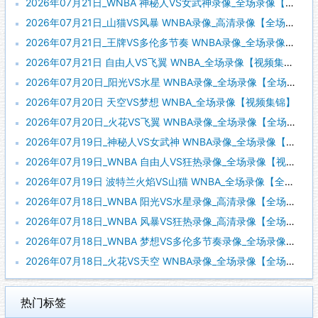
2026年07月21日_WNBA 神秘人VS女武神录像_全场录像【全场回放】
2026年07月21日_山猫VS风暴 WNBA录像_高清录像【全场回放】
2026年07月21日_王牌VS多伦多节奏 WNBA录像_全场录像【视频集锦】
2026年07月21日 自由人VS飞翼 WNBA_全场录像【视频集锦】
2026年07月20日_阳光VS水星 WNBA录像_全场录像【全场回放】
2026年07月20日 天空VS梦想 WNBA_全场录像【视频集锦】
2026年07月20日_火花VS飞翼 WNBA录像_全场录像【全场回放】
2026年07月19日_神秘人VS女武神 WNBA录像_全场录像【全场回放】
2026年07月19日_WNBA 自由人VS狂热录像_全场录像【视频集锦】
2026年07月19日 波特兰火焰VS山猫 WNBA_全场录像【全场回放】
2026年07月18日_WNBA 阳光VS水星录像_高清录像【全场回放】
2026年07月18日_WNBA 风暴VS狂热录像_高清录像【全场回放】
2026年07月18日_WNBA 梦想VS多伦多节奏录像_全场录像【视频集锦】
2026年07月18日_火花VS天空 WNBA录像_全场录像【全场回放】
热门标签