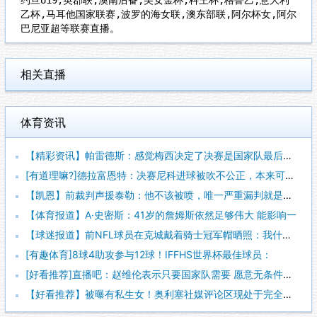
乙杯,马耳他国家联赛,波罗的海女联,澳东部联,阿尔杯女,阿尔
巴尼亚超等联赛直播。
相关直播
体育资讯
【精彩资讯】帕雷德斯：感觉梅西决定了决赛是国家队最后一战，我
[有道理嘛?]德拉富恩特：决赛尼科进球被吹不公正，本来可以有
【凯恩】前裁判声援泰勒：他不该被喷，唯一严重漏判就是罗梅罗拉
【体育报道】A·史密斯：41岁的詹姆斯依然足够伟大 能影响一
【球迷报道】前NFL球员在克城戴着骑士冠军帽晒照：我什么都不
[有趣体育]8球4助攻参与12球！IFFHS世界杯最佳球员：
[好看推荐]直播吧：赵维伦表示只要国家队需要 愿意无条件响应
【好看推荐】被曝有私生女！奥利塞社媒评论区现处于完全关闭状态