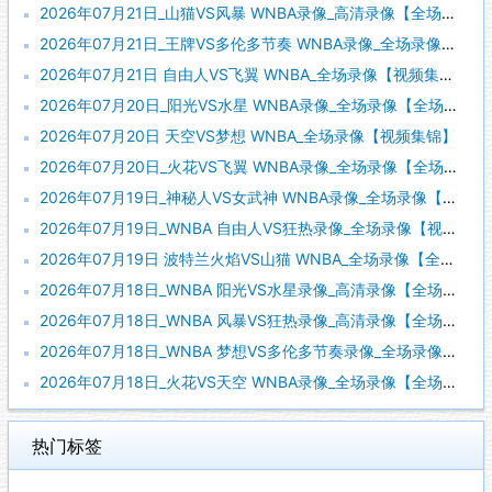
2026年07月21日_山猫VS风暴 WNBA录像_高清录像【全场回放】
2026年07月21日_王牌VS多伦多节奏 WNBA录像_全场录像【视频集锦】
2026年07月21日 自由人VS飞翼 WNBA_全场录像【视频集锦】
2026年07月20日_阳光VS水星 WNBA录像_全场录像【全场回放】
2026年07月20日 天空VS梦想 WNBA_全场录像【视频集锦】
2026年07月20日_火花VS飞翼 WNBA录像_全场录像【全场回放】
2026年07月19日_神秘人VS女武神 WNBA录像_全场录像【全场回放】
2026年07月19日_WNBA 自由人VS狂热录像_全场录像【视频集锦】
2026年07月19日 波特兰火焰VS山猫 WNBA_全场录像【全场回放】
2026年07月18日_WNBA 阳光VS水星录像_高清录像【全场回放】
2026年07月18日_WNBA 风暴VS狂热录像_高清录像【全场回放】
2026年07月18日_WNBA 梦想VS多伦多节奏录像_全场录像【视频集锦】
2026年07月18日_火花VS天空 WNBA录像_全场录像【全场回放】
热门标签