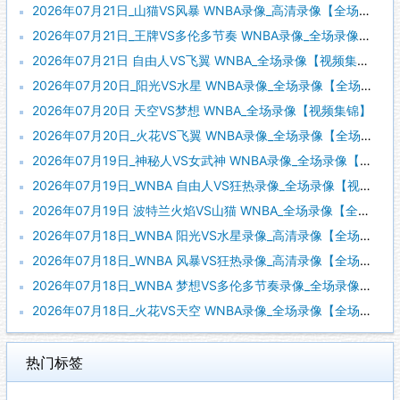
2026年07月21日_山猫VS风暴 WNBA录像_高清录像【全场回放】
2026年07月21日_王牌VS多伦多节奏 WNBA录像_全场录像【视频集锦】
2026年07月21日 自由人VS飞翼 WNBA_全场录像【视频集锦】
2026年07月20日_阳光VS水星 WNBA录像_全场录像【全场回放】
2026年07月20日 天空VS梦想 WNBA_全场录像【视频集锦】
2026年07月20日_火花VS飞翼 WNBA录像_全场录像【全场回放】
2026年07月19日_神秘人VS女武神 WNBA录像_全场录像【全场回放】
2026年07月19日_WNBA 自由人VS狂热录像_全场录像【视频集锦】
2026年07月19日 波特兰火焰VS山猫 WNBA_全场录像【全场回放】
2026年07月18日_WNBA 阳光VS水星录像_高清录像【全场回放】
2026年07月18日_WNBA 风暴VS狂热录像_高清录像【全场回放】
2026年07月18日_WNBA 梦想VS多伦多节奏录像_全场录像【视频集锦】
2026年07月18日_火花VS天空 WNBA录像_全场录像【全场回放】
热门标签