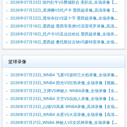
2026年07月23日 纽约红牛VS费城联合 美职业_全场录像【全场回放】
2026年07月22日_美洲狮VS托卢卡 墨西超录像_高清录像【全场回放】
2026年07月22日_普埃布拉VS蓝十字 墨西超录像_全场录像【高清回放】
2026年07月19日_墨西超 墨西哥美洲VS克雷塔罗录像_高清录像【全场回放】
2026年07月19日_托卢卡VS瓜达拉哈拉 墨西超录像_全场录像【视频集锦】
2026年07月19日_墨西超 桑托斯拉古纳VS蒙特雷录像_全场录像【视频集锦】
篮球录像
2026年07月23日_WNBA 飞翼VS波特兰火焰录像_全场录像【视频集锦】
2026年07月23日_WNBA 阳光VS狂热录像_全场录像【视频集锦】
2026年07月23日_王牌VS神秘人 WNBA录像_全场录像【全场回放】
2026年07月23日_WNBA 天空VS自由人录像_全场录像【全场回放】
2026年07月23日_山猫VS风暴 WNBA录像_高清录像【全场回放】
2026年07月23日_WNBA 水星VS火花录像_全场录像【高清回放】
2026年07月21日_WNBA 神秘人VS女武神录像_全场录像【全场回放】