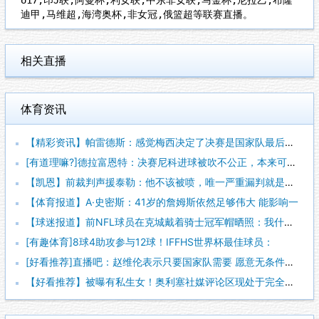
迪甲,马维超,海湾奥杯,非女冠,俄篮超等联赛直播。
相关直播
体育资讯
【精彩资讯】帕雷德斯：感觉梅西决定了决赛是国家队最后一战，我
[有道理嘛?]德拉富恩特：决赛尼科进球被吹不公正，本来可以有
【凯恩】前裁判声援泰勒：他不该被喷，唯一严重漏判就是罗梅罗拉
【体育报道】A·史密斯：41岁的詹姆斯依然足够伟大 能影响一
【球迷报道】前NFL球员在克城戴着骑士冠军帽晒照：我什么都不
[有趣体育]8球4助攻参与12球！IFFHS世界杯最佳球员：
[好看推荐]直播吧：赵维伦表示只要国家队需要 愿意无条件响应
【好看推荐】被曝有私生女！奥利塞社媒评论区现处于完全关闭状态