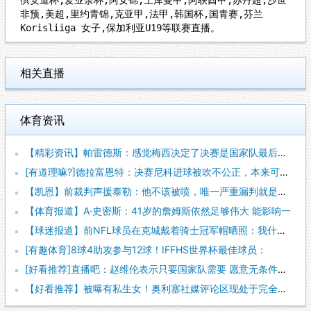
非预,美超,里约青锦,克亚甲,法甲,韩国杯,国青赛,芬兰
Korisliiga 女子,保加利亚U19等联赛直播。
相关直播
体育资讯
【精彩资讯】帕雷德斯：感觉梅西决定了决赛是国家队最后一战，我
[有道理嘛?]德拉富恩特：决赛尼科进球被吹不公正，本来可以有
【凯恩】前裁判声援泰勒：他不该被喷，唯一严重漏判就是罗梅罗拉
【体育报道】A·史密斯：41岁的詹姆斯依然足够伟大 能影响一
【球迷报道】前NFL球员在克城戴着骑士冠军帽晒照：我什么都不
[有趣体育]8球4助攻参与12球！IFFHS世界杯最佳球员：
[好看推荐]直播吧：赵维伦表示只要国家队需要 愿意无条件响应
【好看推荐】被曝有私生女！奥利塞社媒评论区现处于完全关闭状态