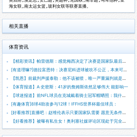
海女联,南太运女篮,玻利女联等联赛直播。
相关直播
体育资讯
【精彩资讯】帕雷德斯：感觉梅西决定了决赛是国家队最后一战，我
[有道理嘛?]德拉富恩特：决赛尼科进球被吹不公正，本来可以有
【凯恩】前裁判声援泰勒：他不该被喷，唯一严重漏判就是罗梅罗拉
【体育报道】A·史密斯：41岁的詹姆斯依然足够伟大 能影响一
【球迷报道】前NFL球员在克城戴着骑士冠军帽晒照：我什么都不
[有趣体育]8球4助攻参与12球！IFFHS世界杯最佳球员：
[好看推荐]直播吧：赵维伦表示只要国家队需要 愿意无条件响应
【好看推荐】被曝有私生女！奥利塞社媒评论区现处于完全关闭状态