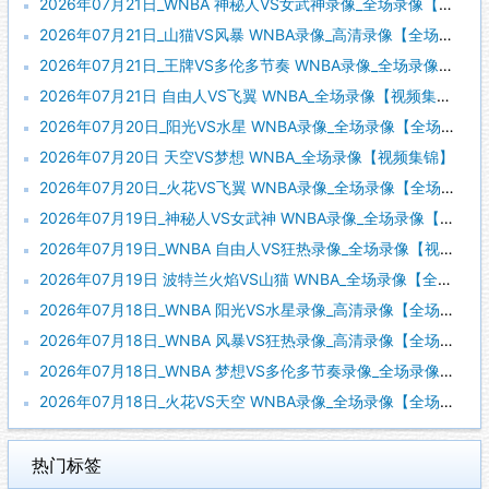
2026年07月21日_WNBA 神秘人VS女武神录像_全场录像【全场回放】
2026年07月21日_山猫VS风暴 WNBA录像_高清录像【全场回放】
2026年07月21日_王牌VS多伦多节奏 WNBA录像_全场录像【视频集锦】
2026年07月21日 自由人VS飞翼 WNBA_全场录像【视频集锦】
2026年07月20日_阳光VS水星 WNBA录像_全场录像【全场回放】
2026年07月20日 天空VS梦想 WNBA_全场录像【视频集锦】
2026年07月20日_火花VS飞翼 WNBA录像_全场录像【全场回放】
2026年07月19日_神秘人VS女武神 WNBA录像_全场录像【全场回放】
2026年07月19日_WNBA 自由人VS狂热录像_全场录像【视频集锦】
2026年07月19日 波特兰火焰VS山猫 WNBA_全场录像【全场回放】
2026年07月18日_WNBA 阳光VS水星录像_高清录像【全场回放】
2026年07月18日_WNBA 风暴VS狂热录像_高清录像【全场回放】
2026年07月18日_WNBA 梦想VS多伦多节奏录像_全场录像【视频集锦】
2026年07月18日_火花VS天空 WNBA录像_全场录像【全场回放】
热门标签