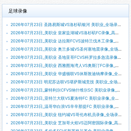
足球录像
2026年07月23日 圣路易斯城VS洛杉矶银河 美职业_全场录像【视频集锦】
2026年07月23日_美职业 皇家盐湖城VS洛杉矶FC录像_高清录像【全场回放】
2026年07月23日_美职业 达拉斯FCVS波特兰伐木工录像_全场录像【全场回放】
2026年07月23日_美职业 奥兰多城VS圣何塞地震录像_全场录像【高清回放】
2026年07月23日_美职业 圣地亚哥FCVS科罗拉多急流录像_全场录像【视频集锦】
2026年07月23日_美职业 西雅图海湾人VS奥斯汀FC录像_高清录像【全场回放】
2026年07月23日_美职业 华盛顿联VS休斯敦迪纳摩录像_全场录像【高清回放】
2026年07月23日 明尼苏达联VS堪萨斯城竞技 美职业_全场录像【全场回放】
2026年07月23日_蒙特利尔CFVS纳什维尔SC 美职业录像_高清录像【全场回放】
2026年07月23日_亚特兰大联VS夏洛特FC 美职业录像_全场录像【全场回放】
2026年07月23日_温哥华白浪VS辛辛那提FC 美职业录像_高清录像【全场回放】
2026年07月23日_美职业 纽约城VS哥伦布机员录像_全场录像【视频集锦】
2026年07月23日_美职业 芝加哥火焰VS迈阿密国际录像_高清录像【全场回放】
2026年07月23日_多伦多FCVS新英格兰革命 美职业录像_全场录像【视频集锦】