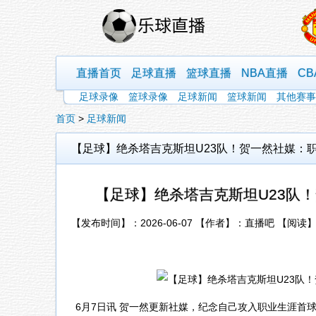
直播首页
足球直播
篮球直播
NBA直播
C
足球录像
篮球录像
足球新闻
篮球新闻
其他赛事
首页
>
足球新闻
【足球】绝杀塔吉克斯坦U23队！贺一然社媒：
【足球】绝杀塔吉克斯坦U23队
【发布时间】：2026-06-07 【作者】：直播吧 【阅读
6月7日讯
贺一然更新社媒，纪念自己攻入职业生涯首