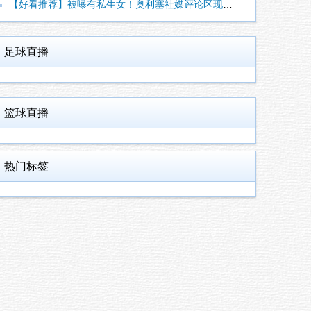
【好看推荐】被曝有私生女！奥利塞社媒评论区现处于完全关闭状态
足球直播
篮球直播
热门标签