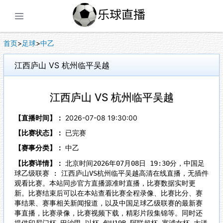
展开菜单
首页
>
足球
>
中乙
江西庐山 VS 杭州临平吴越
江西庐山 VS 杭州临平吴越
【直播时间】：
2026-07-08 19:30:00
【比赛状态】：
已完赛
【赛事分类】：
中乙
【比赛详情】：
北京时间2026年07月08日 19:30分，中国足
球乙级联赛 : 江西庐山VS杭州临平吴越高清在线直播，无插件
观看比赛。本站同步官方直播源准时直播，比赛数据实时更
新。比赛结束后可以在本站查看比赛全程录像、比赛比分、赛
事结果、赛事相关新闻报道，以及中国足球乙级联赛的最新赛
事直播，比赛录像，比赛视频下载，精彩片段集锦等。同时还
提供印尼门杯,巴沙甲,以杯,匈U19B,阿联超杯,塞浦女杯,大洋