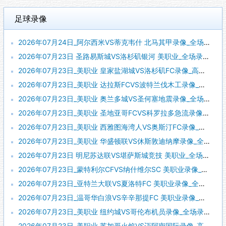
足球录像
2026年07月24日_阿尔西米VS蒂克韦什 北马其甲录像_全场录像【视频集锦】
2026年07月23日 圣路易斯城VS洛杉矶银河 美职业_全场录像【视频集锦】
2026年07月23日_美职业 皇家盐湖城VS洛杉矶FC录像_高清录像【全场回放】
2026年07月23日_美职业 达拉斯FCVS波特兰伐木工录像_全场录像【全场回放】
2026年07月23日_美职业 奥兰多城VS圣何塞地震录像_全场录像【高清回放】
2026年07月23日_美职业 圣地亚哥FCVS科罗拉多急流录像_全场录像【视频集锦】
2026年07月23日_美职业 西雅图海湾人VS奥斯汀FC录像_高清录像【全场回放】
2026年07月23日_美职业 华盛顿联VS休斯敦迪纳摩录像_全场录像【高清回放】
2026年07月23日 明尼苏达联VS堪萨斯城竞技 美职业_全场录像【全场回放】
2026年07月23日_蒙特利尔CFVS纳什维尔SC 美职业录像_高清录像【全场回放】
2026年07月23日_亚特兰大联VS夏洛特FC 美职业录像_全场录像【全场回放】
2026年07月23日_温哥华白浪VS辛辛那提FC 美职业录像_高清录像【全场回放】
2026年07月23日_美职业 纽约城VS哥伦布机员录像_全场录像【视频集锦】
2026年07月23日_美职业 芝加哥火焰VS迈阿密国际录像_高清录像【全场回放】