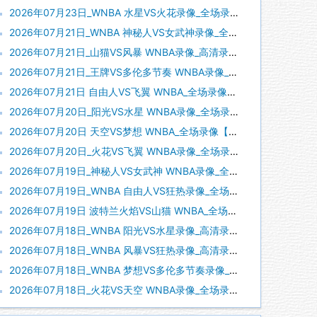
2026年07月23日_WNBA 水星VS火花录像_全场录像【高清回放】
2026年07月21日_WNBA 神秘人VS女武神录像_全场录像【全场回放】
2026年07月21日_山猫VS风暴 WNBA录像_高清录像【全场回放】
2026年07月21日_王牌VS多伦多节奏 WNBA录像_全场录像【视频集锦】
2026年07月21日 自由人VS飞翼 WNBA_全场录像【视频集锦】
2026年07月20日_阳光VS水星 WNBA录像_全场录像【全场回放】
2026年07月20日 天空VS梦想 WNBA_全场录像【视频集锦】
2026年07月20日_火花VS飞翼 WNBA录像_全场录像【全场回放】
2026年07月19日_神秘人VS女武神 WNBA录像_全场录像【全场回放】
2026年07月19日_WNBA 自由人VS狂热录像_全场录像【视频集锦】
2026年07月19日 波特兰火焰VS山猫 WNBA_全场录像【全场回放】
2026年07月18日_WNBA 阳光VS水星录像_高清录像【全场回放】
2026年07月18日_WNBA 风暴VS狂热录像_高清录像【全场回放】
2026年07月18日_WNBA 梦想VS多伦多节奏录像_全场录像【视频集锦】
2026年07月18日_火花VS天空 WNBA录像_全场录像【全场回放】