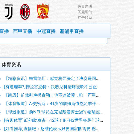
免责声明
问题帮助
广告联系
直播
西甲直播
中冠直播
塞浦甲直播
体育资讯
【精彩资讯】帕雷德斯：感觉梅西决定了决赛是国家队最后一战，我
[有道理嘛?]德拉富恩特：决赛尼科进球被吹不公正，本来可以有
【凯恩】前裁判声援泰勒：他不该被喷，唯一严重漏判就是罗梅罗拉
【体育报道】A·史密斯：41岁的詹姆斯依然足够伟大 能影响一
【球迷报道】前NFL球员在克城戴着骑士冠军帽晒照：我什么都不
[有趣体育]8球4助攻参与12球！IFFHS世界杯最佳球员：
[好看推荐]直播吧：赵维伦表示只要国家队需要 愿意无条件响应