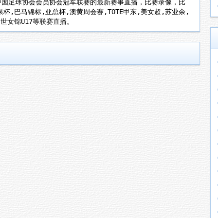
中国足球协会会员协会冠军联赛的最新赛事直播，比赛录像，比
杯,巴马锦标,亚总杯,澳黄周会赛,TOTE甲东,美女超,苏业余,
,世女锦U17等联赛直播。