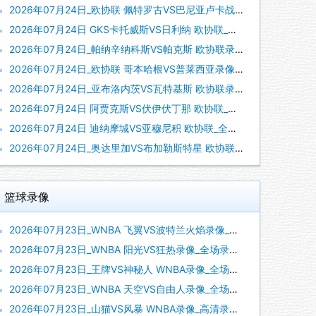
2026年07月24日_欧协联 佩特罗古VS巴尼亚卢卡战士录像_全场录像【全场回放】
2026年07月24日 GKS卡托威斯VS日利纳 欧协联_全场录像【全场回放】
2026年07月24日_帕纳辛纳科斯VS帕克斯 欧协联录像_全场录像【高清回放】
2026年07月24日_欧协联 哥本哈根VS普莱西亚录像_全场录像【高清回放】
2026年07月24日_亚布洛内茨VS瓦特基斯 欧协联录像_全场录像【全场回放】
2026年07月24日 阿贾克斯VS伏伊伏丁那 欧协联_全场录像【视频集锦】
2026年07月24日 迪纳摩城VS亚穆尼积 欧协联_全场录像【全场回放】
2026年07月24日_奥达里加VS布加勒斯特星 欧协联录像_全场录像【全场回放】
篮球录像
2026年07月23日_WNBA 飞翼VS波特兰火焰录像_全场录像【视频集锦】
2026年07月23日_WNBA 阳光VS狂热录像_全场录像【视频集锦】
2026年07月23日_王牌VS神秘人 WNBA录像_全场录像【全场回放】
2026年07月23日_WNBA 天空VS自由人录像_全场录像【全场回放】
2026年07月23日_山猫VS风暴 WNBA录像_高清录像【全场回放】