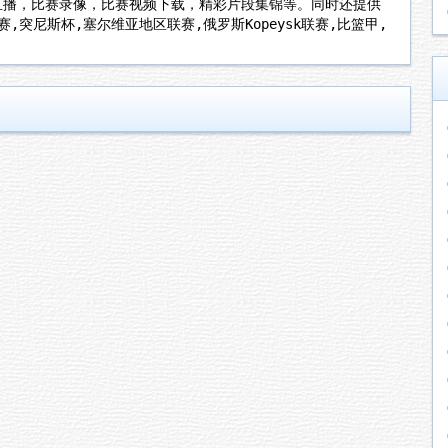
直播，比赛录像，比赛视频下载，精彩片段集锦等。同时还提供
赛,突尼斯杯,塞尔维亚地区联赛,俄罗斯Kopeysk联赛,比篮甲,