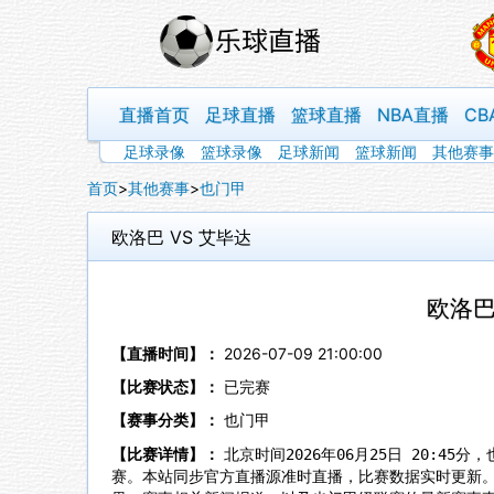
直播首页
足球直播
篮球直播
NBA直播
CB
足球录像
篮球录像
足球新闻
篮球新闻
其他赛事
首页
>
其他赛事
>
也门甲
欧洛巴 VS 艾毕达
欧洛巴
【直播时间】：
2026-07-09 21:00:00
【比赛状态】：
已完赛
【赛事分类】：
也门甲
【比赛详情】：
北京时间2026年06月25日 20:4
赛。本站同步官方直播源准时直播，比赛数据实时更新