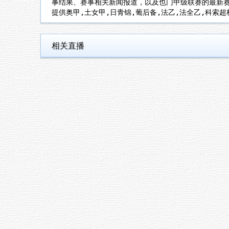
事结果、赛事相关新闻报道，以及也门甲级联赛的最新
提供奥甲,土女甲,日青锦,葡后备,法乙,法全乙,科索超杯,
相关直播