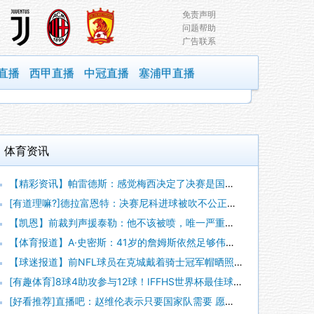
免责声明
问题帮助
广告联系
直播
西甲直播
中冠直播
塞浦甲直播
体育资讯
【精彩资讯】帕雷德斯：感觉梅西决定了决赛是国家队最后一战，我
[有道理嘛?]德拉富恩特：决赛尼科进球被吹不公正，本来可以有
【凯恩】前裁判声援泰勒：他不该被喷，唯一严重漏判就是罗梅罗拉
【体育报道】A·史密斯：41岁的詹姆斯依然足够伟大 能影响一
【球迷报道】前NFL球员在克城戴着骑士冠军帽晒照：我什么都不
[有趣体育]8球4助攻参与12球！IFFHS世界杯最佳球员：
[好看推荐]直播吧：赵维伦表示只要国家队需要 愿意无条件响应