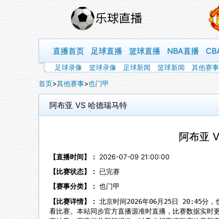
直播首页
足球直播
篮球直播
NBA直播
CB
足球录像
篮球录像
足球新闻
篮球新闻
其他赛事
首页
>
其他赛事
>
也门甲
阿布亚 VS 哈德瑞马特
阿布亚 
【直播时间】：
2026-07-09 21:00:00
【比赛状态】：
已完赛
【赛事分类】：
也门甲
【比赛详情】：
北京时间2026年06月25日 20:4
看比赛。本站同步官方直播源准时直播，比赛数据实时