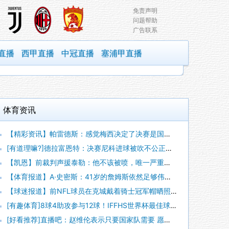
免责声明
问题帮助
广告联系
直播
西甲直播
中冠直播
塞浦甲直播
体育资讯
【精彩资讯】帕雷德斯：感觉梅西决定了决赛是国家队最后一战，我
[有道理嘛?]德拉富恩特：决赛尼科进球被吹不公正，本来可以有
【凯恩】前裁判声援泰勒：他不该被喷，唯一严重漏判就是罗梅罗拉
【体育报道】A·史密斯：41岁的詹姆斯依然足够伟大 能影响一
【球迷报道】前NFL球员在克城戴着骑士冠军帽晒照：我什么都不
[有趣体育]8球4助攻参与12球！IFFHS世界杯最佳球员：
[好看推荐]直播吧：赵维伦表示只要国家队需要 愿意无条件响应