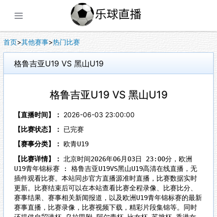
展开菜单
首页
>
其他赛事
>
热门比赛
格鲁吉亚U19 VS 黑山U19
格鲁吉亚U19 VS 黑山U19
【直播时间】：
2026-06-03 23:00:00
【比赛状态】：
已完赛
【赛事分类】：
欧青U19
【比赛详情】：
北京时间2026年06月03日 23:00分，欧洲
U19青年锦标赛 : 格鲁吉亚U19VS黑山U19高清在线直播，无
插件观看比赛。本站同步官方直播源准时直播，比赛数据实时
更新。比赛结束后可以在本站查看比赛全程录像、比赛比分、
赛事结果、赛事相关新闻报道，以及欧洲U19青年锦标赛的最新
赛事直播，比赛录像，比赛视频下载，精彩片段集锦等。同时
还提供自贸港杯,乌拉甲附,阿尔青杯,比女杯,苏挑杯,香港女