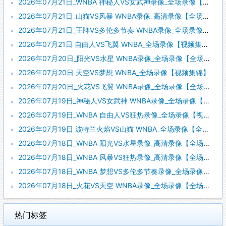
2026年07月21日_WNBA 神秘人VS女武神录像_全场录像【全场回放】
2026年07月21日_山猫VS风暴 WNBA录像_高清录像【全场回放】
2026年07月21日_王牌VS多伦多节奏 WNBA录像_全场录像【视频集锦】
2026年07月21日 自由人VS飞翼 WNBA_全场录像【视频集锦】
2026年07月20日_阳光VS水星 WNBA录像_全场录像【全场回放】
2026年07月20日 天空VS梦想 WNBA_全场录像【视频集锦】
2026年07月20日_火花VS飞翼 WNBA录像_全场录像【全场回放】
2026年07月19日_神秘人VS女武神 WNBA录像_全场录像【全场回放】
2026年07月19日_WNBA 自由人VS狂热录像_全场录像【视频集锦】
2026年07月19日 波特兰火焰VS山猫 WNBA_全场录像【全场回放】
2026年07月18日_WNBA 阳光VS水星录像_高清录像【全场回放】
2026年07月18日_WNBA 风暴VS狂热录像_高清录像【全场回放】
2026年07月18日_WNBA 梦想VS多伦多节奏录像_全场录像【视频集锦】
2026年07月18日_火花VS天空 WNBA录像_全场录像【全场回放】
热门标签