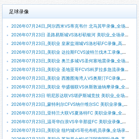
足球录像
2026年07月24日_阿尔西米VS蒂克韦什 北马其甲录像_全场录像【视频集锦】
2026年07月23日 圣路易斯城VS洛杉矶银河 美职业_全场录像【视频集锦】
2026年07月23日_美职业 皇家盐湖城VS洛杉矶FC录像_高清录像【全场回放】
2026年07月23日_美职业 达拉斯FCVS波特兰伐木工录像_全场录像【全场回放】
2026年07月23日_美职业 奥兰多城VS圣何塞地震录像_全场录像【高清回放】
2026年07月23日_美职业 圣地亚哥FCVS科罗拉多急流录像_全场录像【视频集锦】
2026年07月23日_美职业 西雅图海湾人VS奥斯汀FC录像_高清录像【全场回放】
2026年07月23日_美职业 华盛顿联VS休斯敦迪纳摩录像_全场录像【高清回放】
2026年07月23日 明尼苏达联VS堪萨斯城竞技 美职业_全场录像【全场回放】
2026年07月23日_蒙特利尔CFVS纳什维尔SC 美职业录像_高清录像【全场回放】
2026年07月23日_亚特兰大联VS夏洛特FC 美职业录像_全场录像【全场回放】
2026年07月23日_温哥华白浪VS辛辛那提FC 美职业录像_高清录像【全场回放】
2026年07月23日_美职业 纽约城VS哥伦布机员录像_全场录像【视频集锦】
2026年07月23日_美职业 芝加哥火焰VS迈阿密国际录像_高清录像【全场回放】