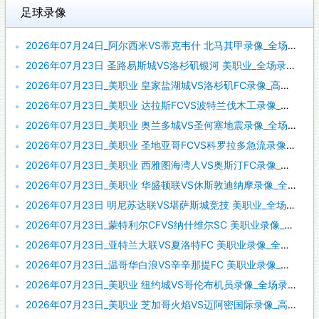
足球录像
2026年07月24日_阿尔西米VS蒂克韦什 北马其甲录像_全场录像【视频集锦】
2026年07月23日 圣路易斯城VS洛杉矶银河 美职业_全场录像【视频集锦】
2026年07月23日_美职业 皇家盐湖城VS洛杉矶FC录像_高清录像【全场回放】
2026年07月23日_美职业 达拉斯FCVS波特兰伐木工录像_全场录像【全场回放】
2026年07月23日_美职业 奥兰多城VS圣何塞地震录像_全场录像【高清回放】
2026年07月23日_美职业 圣地亚哥FCVS科罗拉多急流录像_全场录像【视频集锦】
2026年07月23日_美职业 西雅图海湾人VS奥斯汀FC录像_高清录像【全场回放】
2026年07月23日_美职业 华盛顿联VS休斯敦迪纳摩录像_全场录像【高清回放】
2026年07月23日 明尼苏达联VS堪萨斯城竞技 美职业_全场录像【全场回放】
2026年07月23日_蒙特利尔CFVS纳什维尔SC 美职业录像_高清录像【全场回放】
2026年07月23日_亚特兰大联VS夏洛特FC 美职业录像_全场录像【全场回放】
2026年07月23日_温哥华白浪VS辛辛那提FC 美职业录像_高清录像【全场回放】
2026年07月23日_美职业 纽约城VS哥伦布机员录像_全场录像【视频集锦】
2026年07月23日_美职业 芝加哥火焰VS迈阿密国际录像_高清录像【全场回放】