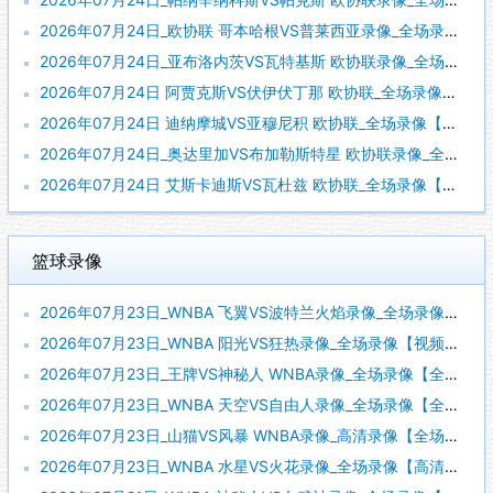
2026年07月24日_欧协联 哥本哈根VS普莱西亚录像_全场录像【高清回放】
2026年07月24日_亚布洛内茨VS瓦特基斯 欧协联录像_全场录像【全场回放】
2026年07月24日 阿贾克斯VS伏伊伏丁那 欧协联_全场录像【视频集锦】
2026年07月24日 迪纳摩城VS亚穆尼积 欧协联_全场录像【全场回放】
2026年07月24日_奥达里加VS布加勒斯特星 欧协联录像_全场录像【全场回放】
2026年07月24日 艾斯卡迪斯VS瓦杜兹 欧协联_全场录像【视频集锦】
篮球录像
2026年07月23日_WNBA 飞翼VS波特兰火焰录像_全场录像【视频集锦】
2026年07月23日_WNBA 阳光VS狂热录像_全场录像【视频集锦】
2026年07月23日_王牌VS神秘人 WNBA录像_全场录像【全场回放】
2026年07月23日_WNBA 天空VS自由人录像_全场录像【全场回放】
2026年07月23日_山猫VS风暴 WNBA录像_高清录像【全场回放】
2026年07月23日_WNBA 水星VS火花录像_全场录像【高清回放】