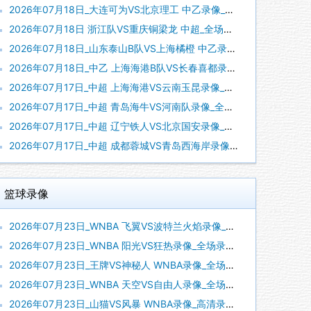
2026年07月18日_大连可为VS北京理工 中乙录像_全场录像【全场回放】
2026年07月18日 浙江队VS重庆铜梁龙 中超_全场录像【全场回放】
2026年07月18日_山东泰山B队VS上海橘橙 中乙录像_全场录像【视频集锦】
2026年07月18日_中乙 上海海港B队VS长春喜都录像_全场录像【高清回放】
2026年07月17日_中超 上海海港VS云南玉昆录像_全场录像【全场回放】
2026年07月17日_中超 青岛海牛VS河南队录像_全场录像【全场回放】
2026年07月17日_中超 辽宁铁人VS北京国安录像_全场录像【视频集锦】
2026年07月17日_中超 成都蓉城VS青岛西海岸录像_高清录像【全场回放】
篮球录像
2026年07月23日_WNBA 飞翼VS波特兰火焰录像_全场录像【视频集锦】
2026年07月23日_WNBA 阳光VS狂热录像_全场录像【视频集锦】
2026年07月23日_王牌VS神秘人 WNBA录像_全场录像【全场回放】
2026年07月23日_WNBA 天空VS自由人录像_全场录像【全场回放】
2026年07月23日_山猫VS风暴 WNBA录像_高清录像【全场回放】