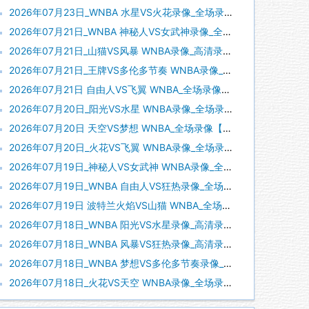
2026年07月23日_WNBA 水星VS火花录像_全场录像【高清回放】
2026年07月21日_WNBA 神秘人VS女武神录像_全场录像【全场回放】
2026年07月21日_山猫VS风暴 WNBA录像_高清录像【全场回放】
2026年07月21日_王牌VS多伦多节奏 WNBA录像_全场录像【视频集锦】
2026年07月21日 自由人VS飞翼 WNBA_全场录像【视频集锦】
2026年07月20日_阳光VS水星 WNBA录像_全场录像【全场回放】
2026年07月20日 天空VS梦想 WNBA_全场录像【视频集锦】
2026年07月20日_火花VS飞翼 WNBA录像_全场录像【全场回放】
2026年07月19日_神秘人VS女武神 WNBA录像_全场录像【全场回放】
2026年07月19日_WNBA 自由人VS狂热录像_全场录像【视频集锦】
2026年07月19日 波特兰火焰VS山猫 WNBA_全场录像【全场回放】
2026年07月18日_WNBA 阳光VS水星录像_高清录像【全场回放】
2026年07月18日_WNBA 风暴VS狂热录像_高清录像【全场回放】
2026年07月18日_WNBA 梦想VS多伦多节奏录像_全场录像【视频集锦】
2026年07月18日_火花VS天空 WNBA录像_全场录像【全场回放】