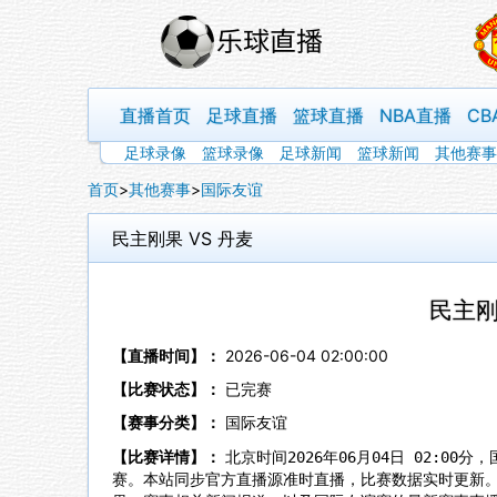
直播首页
足球直播
篮球直播
NBA直播
CB
足球录像
篮球录像
足球新闻
篮球新闻
其他赛事
首页
>
其他赛事
>
国际友谊
民主刚果 VS 丹麦
民主刚
【直播时间】：
2026-06-04 02:00:00
【比赛状态】：
已完赛
【赛事分类】：
国际友谊
【比赛详情】：
北京时间2026年06月04日 02:0
赛。本站同步官方直播源准时直播，比赛数据实时更新