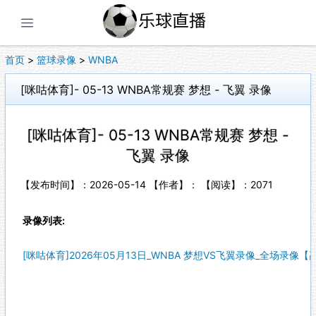
展开菜单
首页
>
篮球录像
>
WNBA
[咪咕体育]- 05-13 WNBA常规赛 梦想 - 飞翼 录像
[咪咕体育]- 05-13 WNBA常规赛 梦想 -
飞翼 录像
【发布时间】：2026-05-14 【作者】： 【阅读】：
2071
录像列表:
[咪咕体育]2026年05月13日_WNBA 梦想VS飞翼录像_全场录像