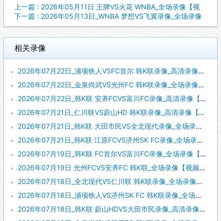
上一篇 : 2026年05月11日 王牌VS火花 WNBA_全场录像【视
下一篇 : 2026年05月13日_WNBA 梦想VS飞翼录像_全场录像
相关录像
2026年07月22日_浦项铁人VSFC首尔 韩K联录像_高清录像【全场回放】
2026年07月22日_金泉尚武VS光州FC 韩K联录像_全场录像【视频集锦】
2026年07月22日_韩K联 安养FCVS富川FC录像_高清录像【全场回放】
2026年07月21日_仁川联VS蔚山HD 韩K联录像_高清录像【全场回放】
2026年07月21日_韩K联 大田市民VS全北现代录像_全场录像【高清回放】
2026年07月21日_韩K联 江原FCVS济州SK FC录像_全场录像【全场回放】
2026年07月19日_韩K联 FC首尔VS富川FC录像_全场录像【视频集锦】
2026年07月19日 光州FCVS安养FC 韩K联_全场录像【视频集锦】
2026年07月18日_全北现代VS仁川联 韩K联录像_全场录像【高清回放】
2026年07月18日_浦项铁人VS济州SK FC 韩K联录像_全场录像【高清回放】
2026年07月18日_韩K联 蔚山HDVS大田市民录像_高清录像【全场回放】