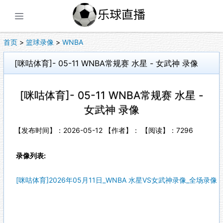
展开菜单
首页
>
篮球录像
>
WNBA
[咪咕体育]- 05-11 WNBA常规赛 水星 - 女武神 录像
[咪咕体育]- 05-11 WNBA常规赛 水星 -
女武神 录像
【发布时间】：2026-05-12 【作者】： 【阅读】：
7296
录像列表:
[咪咕体育]2026年05月11日_WNBA 水星VS女武神录像_全场录