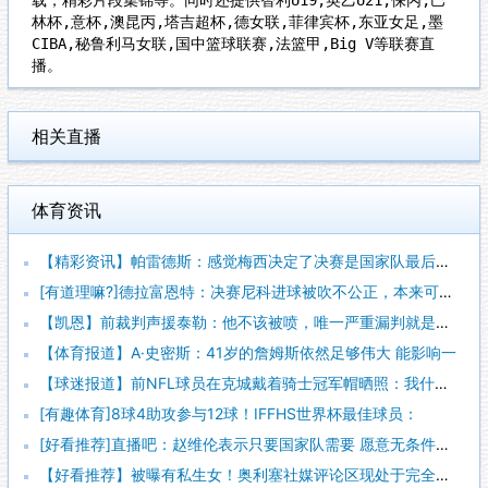
林杯,意杯,澳昆丙,塔吉超杯,德女联,菲律宾杯,东亚女足,墨
CIBA,秘鲁利马女联,国中篮球联赛,法篮甲,Big V等联赛直
播。
相关直播
体育资讯
【精彩资讯】帕雷德斯：感觉梅西决定了决赛是国家队最后一战，我
[有道理嘛?]德拉富恩特：决赛尼科进球被吹不公正，本来可以有
【凯恩】前裁判声援泰勒：他不该被喷，唯一严重漏判就是罗梅罗拉
【体育报道】A·史密斯：41岁的詹姆斯依然足够伟大 能影响一
【球迷报道】前NFL球员在克城戴着骑士冠军帽晒照：我什么都不
[有趣体育]8球4助攻参与12球！IFFHS世界杯最佳球员：
[好看推荐]直播吧：赵维伦表示只要国家队需要 愿意无条件响应
【好看推荐】被曝有私生女！奥利塞社媒评论区现处于完全关闭状态