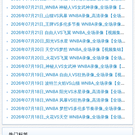
2026年07月21日_WNBA 神秘人VS女武神录像_全场录像【全场回放】
2026年07月21日_山猫VS风暴 WNBA录像_高清录像【全场回放】
2026年07月21日_王牌VS多伦多节奏 WNBA录像_全场录像【视频集锦】
2026年07月21日 自由人VS飞翼 WNBA_全场录像【视频集锦】
2026年07月20日_阳光VS水星 WNBA录像_全场录像【全场回放】
2026年07月20日 天空VS梦想 WNBA_全场录像【视频集锦】
2026年07月20日_火花VS飞翼 WNBA录像_全场录像【全场回放】
2026年07月19日_神秘人VS女武神 WNBA录像_全场录像【全场回放】
2026年07月19日_WNBA 自由人VS狂热录像_全场录像【视频集锦】
2026年07月19日 波特兰火焰VS山猫 WNBA_全场录像【全场回放】
2026年07月18日_WNBA 阳光VS水星录像_高清录像【全场回放】
2026年07月18日_WNBA 风暴VS狂热录像_高清录像【全场回放】
2026年07月18日_WNBA 梦想VS多伦多节奏录像_全场录像【视频集锦】
2026年07月18日_火花VS天空 WNBA录像_全场录像【全场回放】
热门标签