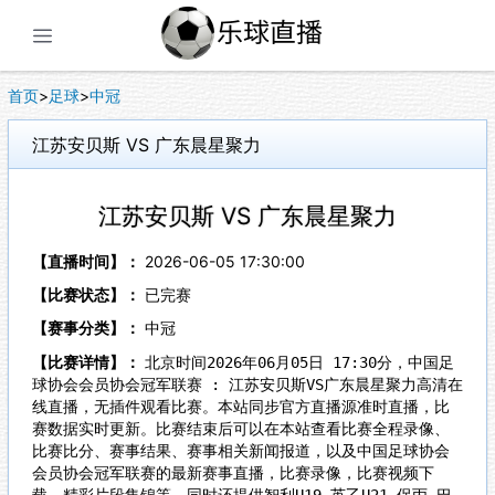
展开菜单
首页
>
足球
>
中冠
江苏安贝斯 VS 广东晨星聚力
江苏安贝斯 VS 广东晨星聚力
【直播时间】：
2026-06-05 17:30:00
【比赛状态】：
已完赛
【赛事分类】：
中冠
【比赛详情】：
北京时间2026年06月05日 17:30分，中国足
球协会会员协会冠军联赛 : 江苏安贝斯VS广东晨星聚力高清在
线直播，无插件观看比赛。本站同步官方直播源准时直播，比
赛数据实时更新。比赛结束后可以在本站查看比赛全程录像、
比赛比分、赛事结果、赛事相关新闻报道，以及中国足球协会
会员协会冠军联赛的最新赛事直播，比赛录像，比赛视频下
载，精彩片段集锦等。同时还提供智利U19,英乙U21,保丙,巴