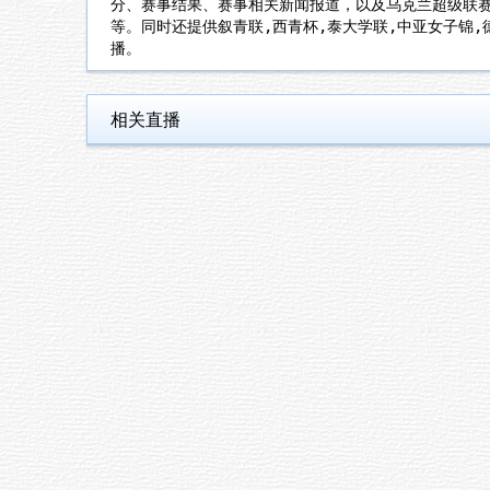
分、赛事结果、赛事相关新闻报道，以及乌克兰超级联
等。同时还提供叙青联,西青杯,泰大学联,中亚女子锦,德
播。
相关直播