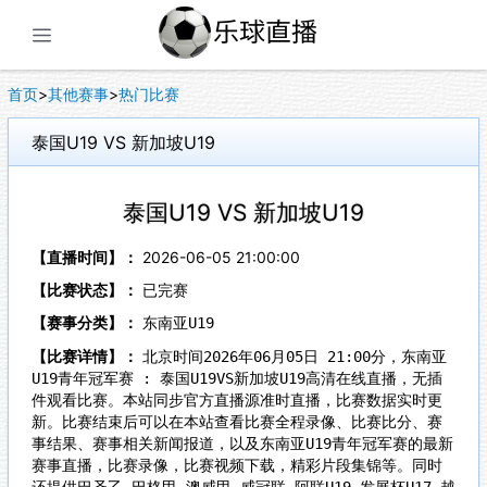
展开菜单
首页
>
其他赛事
>
热门比赛
泰国U19 VS 新加坡U19
泰国U19 VS 新加坡U19
【直播时间】：
2026-06-05 21:00:00
【比赛状态】：
已完赛
【赛事分类】：
东南亚U19
【比赛详情】：
北京时间2026年06月05日 21:00分，东南亚
U19青年冠军赛 : 泰国U19VS新加坡U19高清在线直播，无插
件观看比赛。本站同步官方直播源准时直播，比赛数据实时更
新。比赛结束后可以在本站查看比赛全程录像、比赛比分、赛
事结果、赛事相关新闻报道，以及东南亚U19青年冠军赛的最新
赛事直播，比赛录像，比赛视频下载，精彩片段集锦等。同时
还提供巴圣乙,巴格甲,澳威甲,威冠联,阿联U19,发展杯U17,越