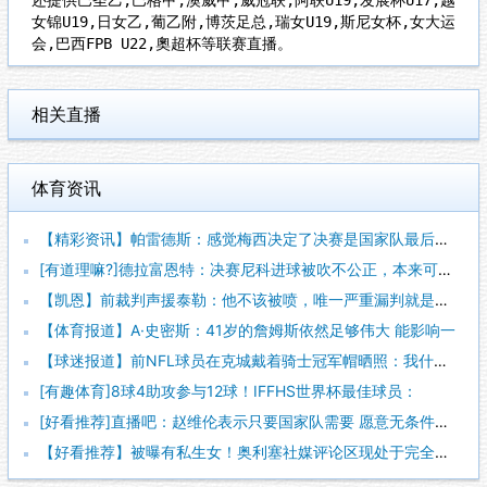
女锦U19,日女乙,葡乙附,博茨足总,瑞女U19,斯尼女杯,女大运
会,巴西FPB U22,奧超杯等联赛直播。
相关直播
体育资讯
【精彩资讯】帕雷德斯：感觉梅西决定了决赛是国家队最后一战，我
[有道理嘛?]德拉富恩特：决赛尼科进球被吹不公正，本来可以有
【凯恩】前裁判声援泰勒：他不该被喷，唯一严重漏判就是罗梅罗拉
【体育报道】A·史密斯：41岁的詹姆斯依然足够伟大 能影响一
【球迷报道】前NFL球员在克城戴着骑士冠军帽晒照：我什么都不
[有趣体育]8球4助攻参与12球！IFFHS世界杯最佳球员：
[好看推荐]直播吧：赵维伦表示只要国家队需要 愿意无条件响应
【好看推荐】被曝有私生女！奥利塞社媒评论区现处于完全关闭状态