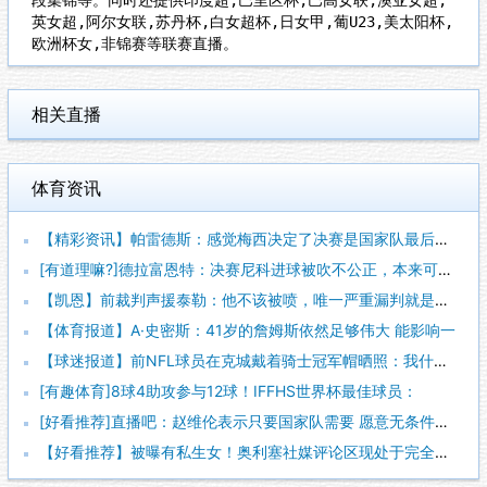
英女超,阿尔女联,苏丹杯,白女超杯,日女甲,葡U23,美太阳杯,
欧洲杯女,非锦赛等联赛直播。
相关直播
体育资讯
【精彩资讯】帕雷德斯：感觉梅西决定了决赛是国家队最后一战，我
[有道理嘛?]德拉富恩特：决赛尼科进球被吹不公正，本来可以有
【凯恩】前裁判声援泰勒：他不该被喷，唯一严重漏判就是罗梅罗拉
【体育报道】A·史密斯：41岁的詹姆斯依然足够伟大 能影响一
【球迷报道】前NFL球员在克城戴着骑士冠军帽晒照：我什么都不
[有趣体育]8球4助攻参与12球！IFFHS世界杯最佳球员：
[好看推荐]直播吧：赵维伦表示只要国家队需要 愿意无条件响应
【好看推荐】被曝有私生女！奥利塞社媒评论区现处于完全关闭状态