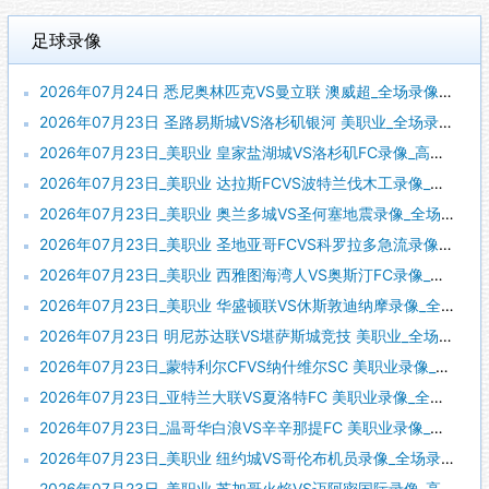
足球录像
2026年07月24日 悉尼奥林匹克VS曼立联 澳威超_全场录像【视频集锦】
2026年07月23日 圣路易斯城VS洛杉矶银河 美职业_全场录像【视频集锦】
2026年07月23日_美职业 皇家盐湖城VS洛杉矶FC录像_高清录像【全场回放】
2026年07月23日_美职业 达拉斯FCVS波特兰伐木工录像_全场录像【全场回放】
2026年07月23日_美职业 奥兰多城VS圣何塞地震录像_全场录像【高清回放】
2026年07月23日_美职业 圣地亚哥FCVS科罗拉多急流录像_全场录像【视频集锦】
2026年07月23日_美职业 西雅图海湾人VS奥斯汀FC录像_高清录像【全场回放】
2026年07月23日_美职业 华盛顿联VS休斯敦迪纳摩录像_全场录像【高清回放】
2026年07月23日 明尼苏达联VS堪萨斯城竞技 美职业_全场录像【全场回放】
2026年07月23日_蒙特利尔CFVS纳什维尔SC 美职业录像_高清录像【全场回放】
2026年07月23日_亚特兰大联VS夏洛特FC 美职业录像_全场录像【全场回放】
2026年07月23日_温哥华白浪VS辛辛那提FC 美职业录像_高清录像【全场回放】
2026年07月23日_美职业 纽约城VS哥伦布机员录像_全场录像【视频集锦】
2026年07月23日_美职业 芝加哥火焰VS迈阿密国际录像_高清录像【全场回放】