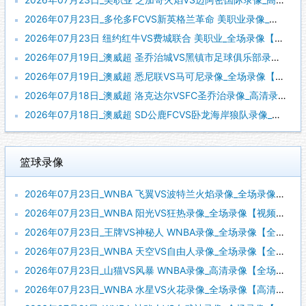
2026年07月23日_多伦多FCVS新英格兰革命 美职业录像_全场录像【视频集锦】
2026年07月23日 纽约红牛VS费城联合 美职业_全场录像【全场回放】
2026年07月19日_澳威超 圣乔治城VS黑镇市足球俱乐部录像_高清录像【全场回放】
2026年07月19日_澳威超 悉尼联VS马可尼录像_全场录像【全场回放】
2026年07月18日_澳威超 洛克达尔VSFC圣乔治录像_高清录像【全场回放】
2026年07月18日_澳威超 SD公鹿FCVS卧龙海岸狼队录像_全场录像【视频集锦】
篮球录像
2026年07月23日_WNBA 飞翼VS波特兰火焰录像_全场录像【视频集锦】
2026年07月23日_WNBA 阳光VS狂热录像_全场录像【视频集锦】
2026年07月23日_王牌VS神秘人 WNBA录像_全场录像【全场回放】
2026年07月23日_WNBA 天空VS自由人录像_全场录像【全场回放】
2026年07月23日_山猫VS风暴 WNBA录像_高清录像【全场回放】
2026年07月23日_WNBA 水星VS火花录像_全场录像【高清回放】