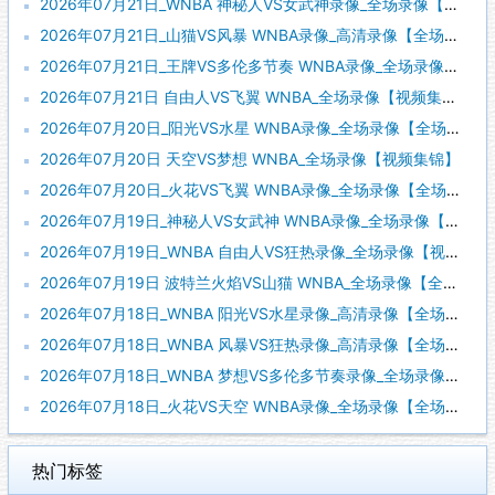
2026年07月21日_WNBA 神秘人VS女武神录像_全场录像【全场回放】
2026年07月21日_山猫VS风暴 WNBA录像_高清录像【全场回放】
2026年07月21日_王牌VS多伦多节奏 WNBA录像_全场录像【视频集锦】
2026年07月21日 自由人VS飞翼 WNBA_全场录像【视频集锦】
2026年07月20日_阳光VS水星 WNBA录像_全场录像【全场回放】
2026年07月20日 天空VS梦想 WNBA_全场录像【视频集锦】
2026年07月20日_火花VS飞翼 WNBA录像_全场录像【全场回放】
2026年07月19日_神秘人VS女武神 WNBA录像_全场录像【全场回放】
2026年07月19日_WNBA 自由人VS狂热录像_全场录像【视频集锦】
2026年07月19日 波特兰火焰VS山猫 WNBA_全场录像【全场回放】
2026年07月18日_WNBA 阳光VS水星录像_高清录像【全场回放】
2026年07月18日_WNBA 风暴VS狂热录像_高清录像【全场回放】
2026年07月18日_WNBA 梦想VS多伦多节奏录像_全场录像【视频集锦】
2026年07月18日_火花VS天空 WNBA录像_全场录像【全场回放】
热门标签