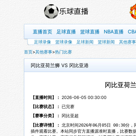
直播首页
足球直播
篮球直播
NBA直播
CB
足球录像
篮球录像
足球新闻
篮球新闻
其他赛事
首页
>
其他赛事
>
热门比赛
冈比亚荷兰狮 VS 冈比亚港
冈比亚荷兰
【直播时间】：
2026-06-05 00:30:00
【比赛状态】：
已完赛
【赛事分类】：
冈比亚超
【比赛详情】：
北京时间2026年06月05日 00:3
插件观看比赛。本站同步官方直播源准时直播，比赛数