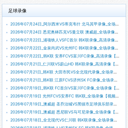
足球录像
2026年07月24日_阿尔西米VS蒂克韦什 北马其甲录像_全场录像【视频集锦】
2026年07月24日 悉尼奥林匹克VS曼立联 澳威超_全场录像【视频集锦】
2026年07月22日_浦项铁人VSFC首尔 韩K联录像_高清录像【全场回放】
2026年07月22日_金泉尚武VS光州FC 韩K联录像_全场录像【视频集锦】
2026年07月22日_韩K联 安养FCVS富川FC录像_高清录像【全场回放】
2026年07月21日_仁川联VS蔚山HD 韩K联录像_高清录像【全场回放】
2026年07月21日_韩K联 大田市民VS全北现代录像_全场录像【高清回放】
2026年07月21日_韩K联 江原FCVS济州SK FC录像_全场录像【全场回放】
2026年07月19日_韩K联 FC首尔VS富川FC录像_全场录像【视频集锦】
2026年07月19日 光州FCVS安养FC 韩K联_全场录像【视频集锦】
2026年07月19日_澳威超 圣乔治城VS黑镇市足球俱乐部录像_高清录像【全场回放】
2026年07月19日_澳威超 悉尼联VS马可尼录像_全场录像【全场回放】
2026年07月18日_全北现代VS仁川联 韩K联录像_全场录像【高清回放】
2026年07月18日_浦项铁人VS济州SK FC 韩K联录像_全场录像【高清回放】