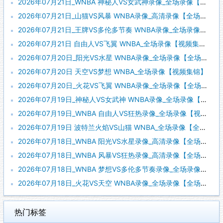
2026年07月21日_WNBA 神秘人VS女武神录像_全场录像【全场回放】
2026年07月21日_山猫VS风暴 WNBA录像_高清录像【全场回放】
2026年07月21日_王牌VS多伦多节奏 WNBA录像_全场录像【视频集锦】
2026年07月21日 自由人VS飞翼 WNBA_全场录像【视频集锦】
2026年07月20日_阳光VS水星 WNBA录像_全场录像【全场回放】
2026年07月20日 天空VS梦想 WNBA_全场录像【视频集锦】
2026年07月20日_火花VS飞翼 WNBA录像_全场录像【全场回放】
2026年07月19日_神秘人VS女武神 WNBA录像_全场录像【全场回放】
2026年07月19日_WNBA 自由人VS狂热录像_全场录像【视频集锦】
2026年07月19日 波特兰火焰VS山猫 WNBA_全场录像【全场回放】
2026年07月18日_WNBA 阳光VS水星录像_高清录像【全场回放】
2026年07月18日_WNBA 风暴VS狂热录像_高清录像【全场回放】
2026年07月18日_WNBA 梦想VS多伦多节奏录像_全场录像【视频集锦】
2026年07月18日_火花VS天空 WNBA录像_全场录像【全场回放】
热门标签