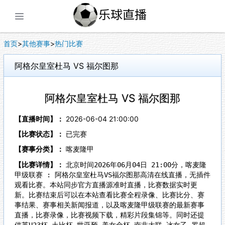
展开菜单
首页
>
其他赛事
>
热门比赛
阿格尔皇室杜马 VS 福尔图那
阿格尔皇室杜马 VS 福尔图那
【直播时间】：
2026-06-04 21:00:00
【比赛状态】：
已完赛
【赛事分类】：
喀麦隆甲
【比赛详情】：
北京时间2026年06月04日 21:00分，喀麦隆
甲级联赛 : 阿格尔皇室杜马VS福尔图那高清在线直播，无插件
观看比赛。本站同步官方直播源准时直播，比赛数据实时更
新。比赛结束后可以在本站查看比赛全程录像、比赛比分、赛
事结果、赛事相关新闻报道，以及喀麦隆甲级联赛的最新赛事
直播，比赛录像，比赛视频下载，精彩片段集锦等。同时还提
供英U23杯,土比杯,世亚预,美女金杯,南非大联,冰女乙,罗超