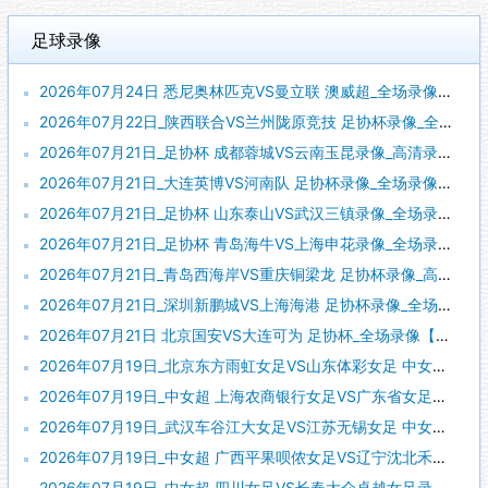
足球录像
2026年07月24日 悉尼奥林匹克VS曼立联 澳威超_全场录像【视频集锦】
2026年07月22日_陕西联合VS兰州陇原竞技 足协杯录像_全场录像【视频集锦】
2026年07月21日_足协杯 成都蓉城VS云南玉昆录像_高清录像【全场回放】
2026年07月21日_大连英博VS河南队 足协杯录像_全场录像【视频集锦】
2026年07月21日_足协杯 山东泰山VS武汉三镇录像_全场录像【高清回放】
2026年07月21日_足协杯 青岛海牛VS上海申花录像_全场录像【视频集锦】
2026年07月21日_青岛西海岸VS重庆铜梁龙 足协杯录像_高清录像【全场回放】
2026年07月21日_深圳新鹏城VS上海海港 足协杯录像_全场录像【视频集锦】
2026年07月21日 北京国安VS大连可为 足协杯_全场录像【全场回放】
2026年07月19日_北京东方雨虹女足VS山东体彩女足 中女超录像_高清录像【全场回放】
2026年07月19日_中女超 上海农商银行女足VS广东省女足录像_全场录像【高清回放】
2026年07月19日_武汉车谷江大女足VS江苏无锡女足 中女超录像_全场录像【全场回放】
2026年07月19日_中女超 广西平果呗侬女足VS辽宁沈北禾丰女足录像_全场录像【高清回放】
2026年07月19日_中女超 四川女足VS长春大众卓越女足录像_全场录像【视频集锦】