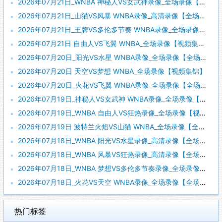
2026年07月21日_WNBA 神秘人VS女武神录像_全场录像【全场回放】
2026年07月21日_山猫VS风暴 WNBA录像_高清录像【全场回放】
2026年07月21日_王牌VS多伦多节奏 WNBA录像_全场录像【视频集锦】
2026年07月21日 自由人VS飞翼 WNBA_全场录像【视频集锦】
2026年07月20日_阳光VS水星 WNBA录像_全场录像【全场回放】
2026年07月20日 天空VS梦想 WNBA_全场录像【视频集锦】
2026年07月20日_火花VS飞翼 WNBA录像_全场录像【全场回放】
2026年07月19日_神秘人VS女武神 WNBA录像_全场录像【全场回放】
2026年07月19日_WNBA 自由人VS狂热录像_全场录像【视频集锦】
2026年07月19日 波特兰火焰VS山猫 WNBA_全场录像【全场回放】
2026年07月18日_WNBA 阳光VS水星录像_高清录像【全场回放】
2026年07月18日_WNBA 风暴VS狂热录像_高清录像【全场回放】
2026年07月18日_WNBA 梦想VS多伦多节奏录像_全场录像【视频集锦】
2026年07月18日_火花VS天空 WNBA录像_全场录像【全场回放】
热门标签