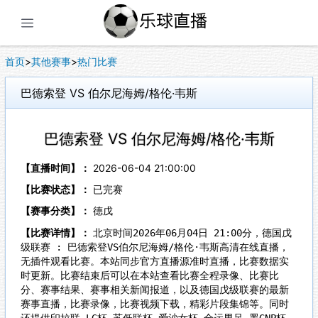
展开菜单
首页
>
其他赛事
>
热门比赛
巴德索登 VS 伯尔尼海姆/格伦·韦斯
巴德索登 VS 伯尔尼海姆/格伦·韦斯
【直播时间】：
2026-06-04 21:00:00
【比赛状态】：
已完赛
【赛事分类】：
德戊
【比赛详情】：
北京时间2026年06月04日 21:00分，德国戊
级联赛 : 巴德索登VS伯尔尼海姆/格伦·韦斯高清在线直播，
无插件观看比赛。本站同步官方直播源准时直播，比赛数据实
时更新。比赛结束后可以在本站查看比赛全程录像、比赛比
分、赛事结果、赛事相关新闻报道，以及德国戊级联赛的最新
赛事直播，比赛录像，比赛视频下载，精彩片段集锦等。同时
还提供印拉联,LG杯,苏低联杯,爱沙女杯,全运男足,墨GNP杯,