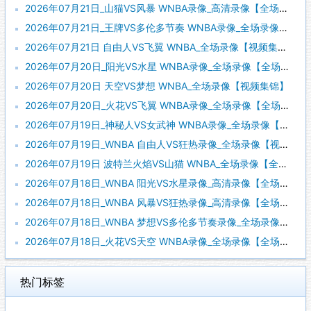
2026年07月21日_山猫VS风暴 WNBA录像_高清录像【全场回放】
2026年07月21日_王牌VS多伦多节奏 WNBA录像_全场录像【视频集锦】
2026年07月21日 自由人VS飞翼 WNBA_全场录像【视频集锦】
2026年07月20日_阳光VS水星 WNBA录像_全场录像【全场回放】
2026年07月20日 天空VS梦想 WNBA_全场录像【视频集锦】
2026年07月20日_火花VS飞翼 WNBA录像_全场录像【全场回放】
2026年07月19日_神秘人VS女武神 WNBA录像_全场录像【全场回放】
2026年07月19日_WNBA 自由人VS狂热录像_全场录像【视频集锦】
2026年07月19日 波特兰火焰VS山猫 WNBA_全场录像【全场回放】
2026年07月18日_WNBA 阳光VS水星录像_高清录像【全场回放】
2026年07月18日_WNBA 风暴VS狂热录像_高清录像【全场回放】
2026年07月18日_WNBA 梦想VS多伦多节奏录像_全场录像【视频集锦】
2026年07月18日_火花VS天空 WNBA录像_全场录像【全场回放】
热门标签