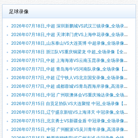
足球录像
2026年07月18日_中超 深圳新鹏城VS武汉三镇录像_全场录像【高清回放】
2026年07月18日_中超 天津津门虎VS上海申花录像_全场录像【高清回放】
2026年07月18日_山东泰山VS大连英博 中超录像_全场录像【全场回放】
2026年07月18日 浙江队VS重庆铜梁龙 中超_全场录像【全场回放】
2026年07月17日_中超 上海海港VS云南玉昆录像_全场录像【全场回放】
2026年07月17日_中超 青岛海牛VS河南队录像_全场录像【全场回放】
2026年07月17日_中超 辽宁铁人VS北京国安录像_全场录像【视频集锦】
2026年07月17日_中超 成都蓉城VS青岛西海岸录像_高清录像【全场回放】
2026年07月16日_中冠 广州联澳体会VS重庆瀚达录像_全场录像【高清回放】
2026年07月15日 自贡足协队VS大连聚惺 中冠_全场录像【全场回放】
2026年07月15日_辽宁盛京新锐VS上海泽天 中冠录像_全场录像【全场回放】
2026年07月15日_北京勇士VS新疆金盾 中冠录像_全场录像【视频集锦】
2026年07月15日_中冠 广州醒派VS吴川青年录像_高清录像【全场回放】
2026年07月15日_黔西南栩烽棠VS广州志诚 中冠录像_全场录像【视频集锦】