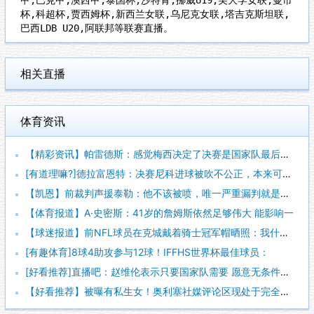
杯,科超杯,贾西姆杯,新西兰女联,乌尼克女联,塔吉克斯坦联,
巴西LDB U20,阿联邦等联赛直播。
相关直播
体育资讯
【精彩资讯】帕雷德斯：感觉梅西决定了决赛是国家队最后一战，我
[有道理嘛?]德拉富恩特：决赛尼科进球被吹不公正，本来可以有
【凯恩】前裁判声援泰勒：他不该被喷，唯一严重漏判就是罗梅罗拉
【体育报道】A·史密斯：41岁的詹姆斯依然足够伟大 能影响一
【球迷报道】前NFL球员在克城戴着骑士冠军帽晒照：我什么都不
[有趣体育]8球4助攻参与12球！IFFHS世界杯最佳球员：
[好看推荐]直播吧：赵维伦表示只要国家队需要 愿意无条件响应
【好看推荐】被曝有私生女！奥利塞社媒评论区现处于完全关闭状态