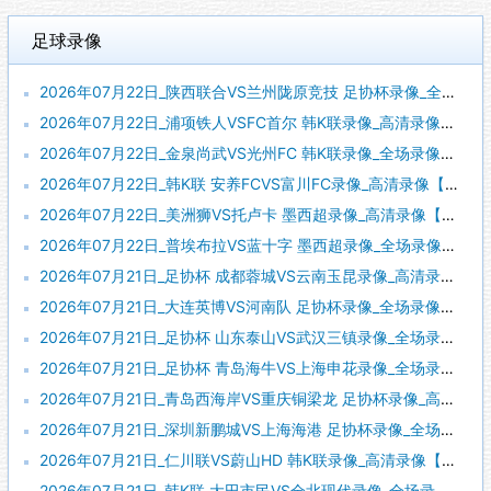
足球录像
2026年07月22日_陕西联合VS兰州陇原竞技 足协杯录像_全场录像【视频集锦】
2026年07月22日_浦项铁人VSFC首尔 韩K联录像_高清录像【全场回放】
2026年07月22日_金泉尚武VS光州FC 韩K联录像_全场录像【视频集锦】
2026年07月22日_韩K联 安养FCVS富川FC录像_高清录像【全场回放】
2026年07月22日_美洲狮VS托卢卡 墨西超录像_高清录像【全场回放】
2026年07月22日_普埃布拉VS蓝十字 墨西超录像_全场录像【高清回放】
2026年07月21日_足协杯 成都蓉城VS云南玉昆录像_高清录像【全场回放】
2026年07月21日_大连英博VS河南队 足协杯录像_全场录像【视频集锦】
2026年07月21日_足协杯 山东泰山VS武汉三镇录像_全场录像【高清回放】
2026年07月21日_足协杯 青岛海牛VS上海申花录像_全场录像【视频集锦】
2026年07月21日_青岛西海岸VS重庆铜梁龙 足协杯录像_高清录像【全场回放】
2026年07月21日_深圳新鹏城VS上海海港 足协杯录像_全场录像【视频集锦】
2026年07月21日_仁川联VS蔚山HD 韩K联录像_高清录像【全场回放】
2026年07月21日_韩K联 大田市民VS全北现代录像_全场录像【高清回放】