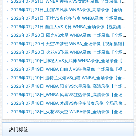
2026年07月21日_WNBA 神秘人VS女武神录像_全场录像【全场回放】
2026年07月21日_山猫VS风暴 WNBA录像_高清录像【全场回放】
2026年07月21日_王牌VS多伦多节奏 WNBA录像_全场录像【视频集锦】
2026年07月21日 自由人VS飞翼 WNBA_全场录像【视频集锦】
2026年07月20日_阳光VS水星 WNBA录像_全场录像【全场回放】
2026年07月20日 天空VS梦想 WNBA_全场录像【视频集锦】
2026年07月20日_火花VS飞翼 WNBA录像_全场录像【全场回放】
2026年07月19日_神秘人VS女武神 WNBA录像_全场录像【全场回放】
2026年07月19日_WNBA 自由人VS狂热录像_全场录像【视频集锦】
2026年07月19日 波特兰火焰VS山猫 WNBA_全场录像【全场回放】
2026年07月18日_WNBA 阳光VS水星录像_高清录像【全场回放】
2026年07月18日_WNBA 风暴VS狂热录像_高清录像【全场回放】
2026年07月18日_WNBA 梦想VS多伦多节奏录像_全场录像【视频集锦】
2026年07月18日_火花VS天空 WNBA录像_全场录像【全场回放】
热门标签