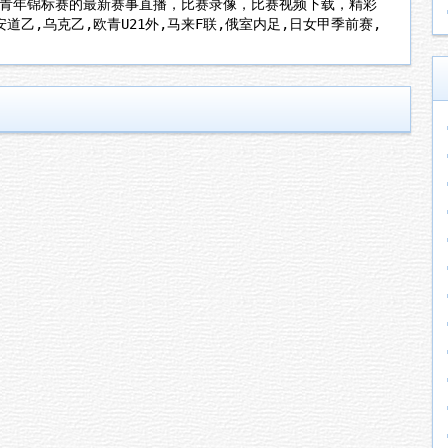
9青年锦标赛的最新赛事直播，比赛录像，比赛视频下载，精彩
道乙,乌克乙,欧青U21外,马来F联,俄室内足,日女甲季前赛,