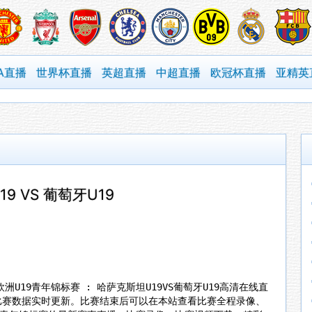
A直播
世界杯直播
英超直播
中超直播
欧冠杯直播
亚精英
9 VS 葡萄牙U19
，欧洲U19青年锦标赛 : 哈萨克斯坦U19VS葡萄牙U19高清在线直
比赛数据实时更新。比赛结束后可以在本站查看比赛全程录像、