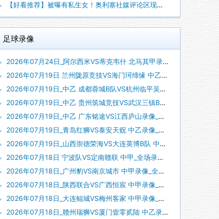
【好看推荐】被曝有私生女！奥利塞社媒评论区现处于完全关闭状态
足球录像
2026年07月24日_阿尔西米VS蒂克韦什 北马其甲录像_全场录像【视频集锦】
2026年07月19日 兰州陇原竞技VS海门珂缔缘 中乙_全场录像【全场回放】
2026年07月19日_中乙 成都蓉城B队VS杭州临平吴越录像_全场录像【高清回放】
2026年07月19日_中乙 贵州筑城竞技VS武汉三镇B队录像_全场录像【全场回放】
2026年07月19日_中乙 广东铭途VS江西庐山录像_全场录像【高清回放】
2026年07月19日_青岛红狮VS泰安天贶 中乙录像_高清录像【全场回放】
2026年07月19日_山西崇德荣海VS大连英博B队 中乙录像_全场录像【视频集锦】
2026年07月18日 宁波队VS定南赣联 中甲_全场录像【全场回放】
2026年07月18日_广州豹VS南京城市 中甲录像_全场录像【高清回放】
2026年07月18日_陕西联合VS广西恒宸 中甲录像_全场录像【全场回放】
2026年07月18日_大连鲲城VS梅州客家 中甲录像_高清录像【全场回放】
2026年07月18日_赣州瑞狮VS厦门壹零贰陆 中乙录像_全场录像【全场回放】