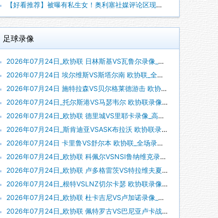
【好看推荐】被曝有私生女！奥利塞社媒评论区现处于完全关闭状态
足球录像
2026年07月24日_欧协联 日林斯基VS瓦鲁尔录像_全场录像【高清回放】
2026年07月24日 埃尔维斯VS斯塔尔南 欧协联_全场录像【全场回放】
2026年07月24日 施特拉森VS贝尔格莱德游击 欧协联_全场录像【全场回放】
2026年07月24日_托尔斯港VS马瑟韦尔 欧协联录像_全场录像【视频集锦】
2026年07月24日_欧协联 德里城VS里耶卡录像_高清录像【全场回放】
2026年07月24日_斯肯迪亚VSASK布拉沃 欧协联录像_全场录像【视频集锦】
2026年07月24日 卡里鲁VS舒尔本 欧协联_全场录像【全场回放】
2026年07月24日_欧协联 科佩尔VSNSI鲁纳维克录像_全场录像【全场回放】
2026年07月24日_欧协联 卢多格雷茨VS特拉维夫夏普尔录像_全场录像【高清回放】
2026年07月24日_根特VSLNZ切尔卡瑟 欧协联录像_高清录像【全场回放】
2026年07月24日_欧协联 杜卡吉尼VS卢加诺录像_全场录像【视频集锦】
2026年07月24日_欧协联 佩特罗古VS巴尼亚卢卡战士录像_全场录像【全场回放】