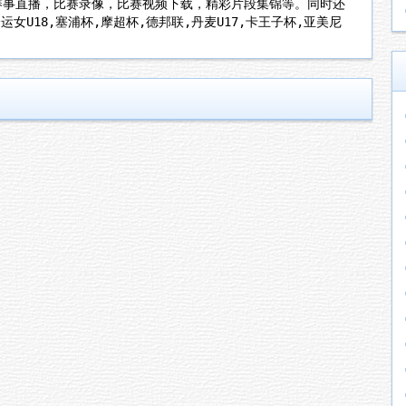
赛事直播，比赛录像，比赛视频下载，精彩片段集锦等。同时还
女U18,塞浦杯,摩超杯,德邦联,丹麦U17,卡王子杯,亚美尼