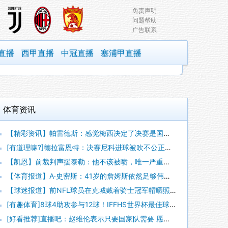
免责声明
问题帮助
广告联系
直播
西甲直播
中冠直播
塞浦甲直播
体育资讯
【精彩资讯】帕雷德斯：感觉梅西决定了决赛是国家队最后一战，我
[有道理嘛?]德拉富恩特：决赛尼科进球被吹不公正，本来可以有
【凯恩】前裁判声援泰勒：他不该被喷，唯一严重漏判就是罗梅罗拉
【体育报道】A·史密斯：41岁的詹姆斯依然足够伟大 能影响一
【球迷报道】前NFL球员在克城戴着骑士冠军帽晒照：我什么都不
[有趣体育]8球4助攻参与12球！IFFHS世界杯最佳球员：
[好看推荐]直播吧：赵维伦表示只要国家队需要 愿意无条件响应