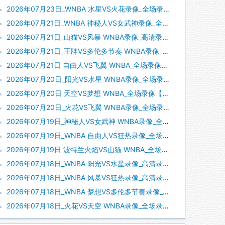
2026年07月23日_WNBA 水星VS火花录像_全场录像【高清回放】
2026年07月21日_WNBA 神秘人VS女武神录像_全场录像【全场回放】
2026年07月21日_山猫VS风暴 WNBA录像_高清录像【全场回放】
2026年07月21日_王牌VS多伦多节奏 WNBA录像_全场录像【视频集锦】
2026年07月21日 自由人VS飞翼 WNBA_全场录像【视频集锦】
2026年07月20日_阳光VS水星 WNBA录像_全场录像【全场回放】
2026年07月20日 天空VS梦想 WNBA_全场录像【视频集锦】
2026年07月20日_火花VS飞翼 WNBA录像_全场录像【全场回放】
2026年07月19日_神秘人VS女武神 WNBA录像_全场录像【全场回放】
2026年07月19日_WNBA 自由人VS狂热录像_全场录像【视频集锦】
2026年07月19日 波特兰火焰VS山猫 WNBA_全场录像【全场回放】
2026年07月18日_WNBA 阳光VS水星录像_高清录像【全场回放】
2026年07月18日_WNBA 风暴VS狂热录像_高清录像【全场回放】
2026年07月18日_WNBA 梦想VS多伦多节奏录像_全场录像【视频集锦】
2026年07月18日_火花VS天空 WNBA录像_全场录像【全场回放】