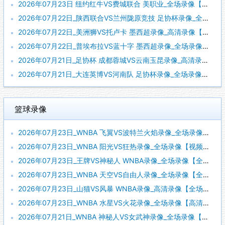
2026年07月23日 纽约红牛VS费城联合 美职业_全场录像【全场回放】
2026年07月22日_陕西联合VS兰州陇原竞技 足协杯录像_全场录像【视频集锦】
2026年07月22日_美洲狮VS托卢卡 墨西超录像_高清录像【全场回放】
2026年07月22日_普埃布拉VS蓝十字 墨西超录像_全场录像【高清回放】
2026年07月21日_足协杯 成都蓉城VS云南玉昆录像_高清录像【全场回放】
2026年07月21日_大连英博VS河南队 足协杯录像_全场录像【视频集锦】
篮球录像
2026年07月23日_WNBA 飞翼VS波特兰火焰录像_全场录像【视频集锦】
2026年07月23日_WNBA 阳光VS狂热录像_全场录像【视频集锦】
2026年07月23日_王牌VS神秘人 WNBA录像_全场录像【全场回放】
2026年07月23日_WNBA 天空VS自由人录像_全场录像【全场回放】
2026年07月23日_山猫VS风暴 WNBA录像_高清录像【全场回放】
2026年07月23日_WNBA 水星VS火花录像_全场录像【高清回放】
2026年07月21日_WNBA 神秘人VS女武神录像_全场录像【全场回放】