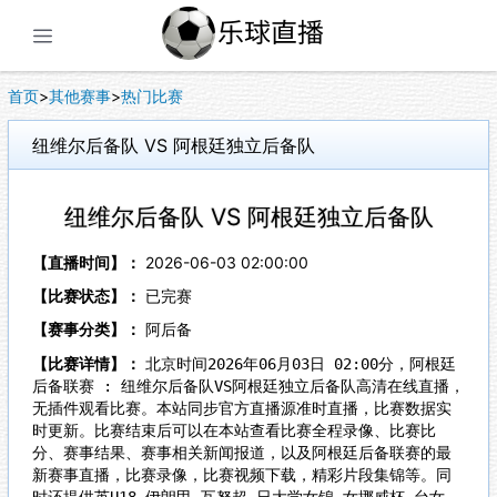
展开菜单
首页
>
其他赛事
>
热门比赛
纽维尔后备队 VS 阿根廷独立后备队
纽维尔后备队 VS 阿根廷独立后备队
【直播时间】：
2026-06-03 02:00:00
【比赛状态】：
已完赛
【赛事分类】：
阿后备
【比赛详情】：
北京时间2026年06月03日 02:00分，阿根廷
后备联赛 : 纽维尔后备队VS阿根廷独立后备队高清在线直播，
无插件观看比赛。本站同步官方直播源准时直播，比赛数据实
时更新。比赛结束后可以在本站查看比赛全程录像、比赛比
分、赛事结果、赛事相关新闻报道，以及阿根廷后备联赛的最
新赛事直播，比赛录像，比赛视频下载，精彩片段集锦等。同
时还提供英U18,伊朗甲,瓦努超,日大学女锦,女挪威杯,台女