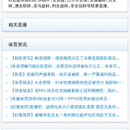
杯,澳女联杯,圣马超杯,利女超杯,非女冠杯等联赛直播。
相关直播
体育资讯
【精彩资讯】帕雷德斯：感觉梅西决定了决赛是国家队最后一战，我
[有道理嘛?]德拉富恩特：决赛尼科进球被吹不公正，本来可以有
【凯恩】前裁判声援泰勒：他不该被喷，唯一严重漏判就是罗梅罗拉
【体育报道】A·史密斯：41岁的詹姆斯依然足够伟大 能影响一
【球迷报道】前NFL球员在克城戴着骑士冠军帽晒照：我什么都不
[有趣体育]8球4助攻参与12球！IFFHS世界杯最佳球员：
[好看推荐]直播吧：赵维伦表示只要国家队需要 愿意无条件响应
【好看推荐】被曝有私生女！奥利塞社媒评论区现处于完全关闭状态