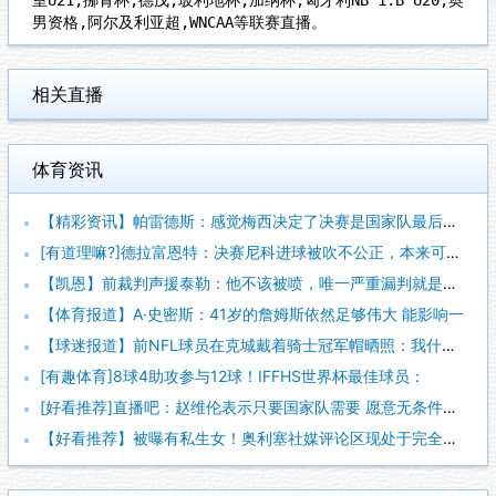
男资格,阿尔及利亚超,WNCAA等联赛直播。
相关直播
体育资讯
【精彩资讯】帕雷德斯：感觉梅西决定了决赛是国家队最后一战，我
[有道理嘛?]德拉富恩特：决赛尼科进球被吹不公正，本来可以有
【凯恩】前裁判声援泰勒：他不该被喷，唯一严重漏判就是罗梅罗拉
【体育报道】A·史密斯：41岁的詹姆斯依然足够伟大 能影响一
【球迷报道】前NFL球员在克城戴着骑士冠军帽晒照：我什么都不
[有趣体育]8球4助攻参与12球！IFFHS世界杯最佳球员：
[好看推荐]直播吧：赵维伦表示只要国家队需要 愿意无条件响应
【好看推荐】被曝有私生女！奥利塞社媒评论区现处于完全关闭状态